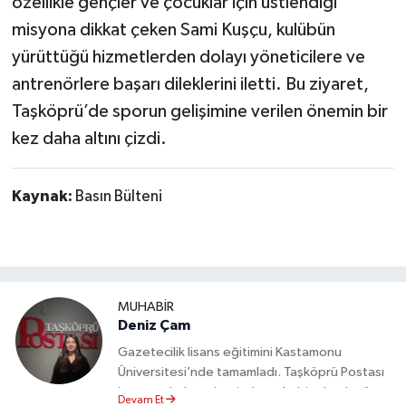
özellikle gençler ve çocuklar için üstlendiği
Dünya Haberleri
misyona dikkat çeken Sami Kuşçu, kulübün
Yerel Haberler
yürüttüğü hizmetlerden dolayı yöneticilere ve
antrenörlere başarı dileklerini iletti. Bu ziyaret,
Haber Arşivi
Taşköprü’de sporun gelişimine verilen önemin bir
kez daha altını çizdi.
Kaynak:
Basın Bülteni
MUHABİR
Deniz Çam
Gazetecilik lisans eğitimini Kastamonu
Üniversitesi’nde tamamladı. Taşköprü Postası
internet haber sitesinde muhabir olarak görev
Devam Et