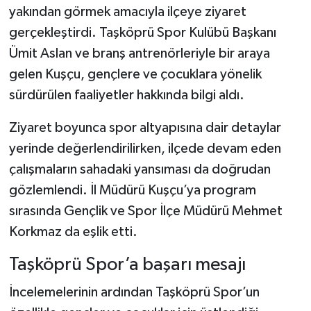
yakından görmek amacıyla ilçeye ziyaret
gerçekleştirdi. Taşköprü Spor Kulübü Başkanı
Şenpazar Haberleri
Ümit Aslan ve branş antrenörleriyle bir araya
Seydiler Haberleri
gelen Kuşçu, gençlere ve çocuklara yönelik
sürdürülen faaliyetler hakkında bilgi aldı.
Taşköprü Haberleri
Ziyaret boyunca spor altyapısına dair detaylar
Tosya Haberleri
yerinde değerlendirilirken, ilçede devam eden
çalışmaların sahadaki yansıması da doğrudan
Karadeniz Haberleri
gözlemlendi. İl Müdürü Kuşçu’ya program
Ulusal Haberler
sırasında Gençlik ve Spor İlçe Müdürü Mehmet
Korkmaz da eşlik etti.
Teknoloji Haberleri
Taşköprü Spor’a başarı mesajı
Siyaset Haberleri
İncelemelerinin ardından Taşköprü Spor’un