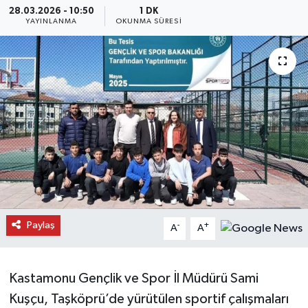
28.03.2026 - 10:50
1 DK
YAYINLANMA
OKUNMA SÜRESI
Daday Haberleri
Devrekani Haberleri
Doğanyurt Haberleri
Hanönü Haberleri
İhsangazi Haberleri
İnebolu Haberleri
Paylaş
-
+
A
A
Küre Haberleri
Merkez Haberleri
Kastamonu Gençlik ve Spor İl Müdürü Sami
Kuşçu, Taşköprü’de yürütülen sportif çalışmaları
Pınarbaşı Haberleri