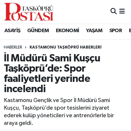
Kastamonu Vefat Edenler
ASAYİŞ
GÜNDEM
EKONOMİ
YAŞAM
SPOR
Abana Haberleri
HABERLER
KASTAMONU TAŞKÖPRÜ HABERLERI
Ağlı Haberleri
İl Müdürü Sami Kuşçu
Taşköprü’de: Spor
Araç Haberleri
faaliyetleri yerinde
Azdavay Haberleri
incelendi
Bozkurt Haberleri
Kastamonu Gençlik ve Spor İl Müdürü Sami
Kuşçu, Taşköprü’de spor tesislerini ziyaret
Çatalzeytin Haberleri
ederek kulüp yöneticileri ve antrenörlerle bir
araya geldi.
Cide Haberleri