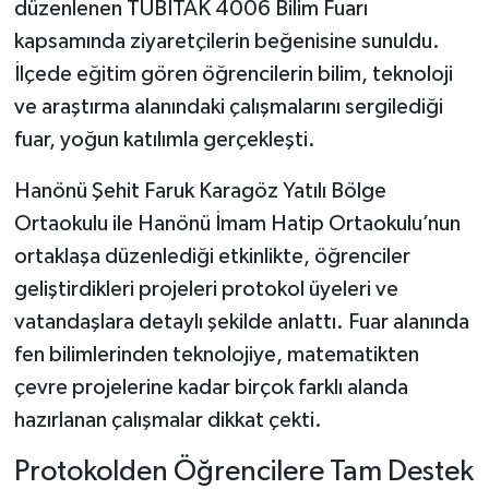
düzenlenen TÜBİTAK 4006 Bilim Fuarı
kapsamında ziyaretçilerin beğenisine sunuldu.
Şenpazar Haberleri
İlçede eğitim gören öğrencilerin bilim, teknoloji
ve araştırma alanındaki çalışmalarını sergilediği
Seydiler Haberleri
fuar, yoğun katılımla gerçekleşti.
Taşköprü Haberleri
Hanönü Şehit Faruk Karagöz Yatılı Bölge
Tosya Haberleri
Ortaokulu ile Hanönü İmam Hatip Ortaokulu’nun
ortaklaşa düzenlediği etkinlikte, öğrenciler
Karadeniz Haberleri
geliştirdikleri projeleri protokol üyeleri ve
vatandaşlara detaylı şekilde anlattı. Fuar alanında
Ulusal Haberler
fen bilimlerinden teknolojiye, matematikten
Teknoloji Haberleri
çevre projelerine kadar birçok farklı alanda
hazırlanan çalışmalar dikkat çekti.
Siyaset Haberleri
Protokolden Öğrencilere Tam Destek