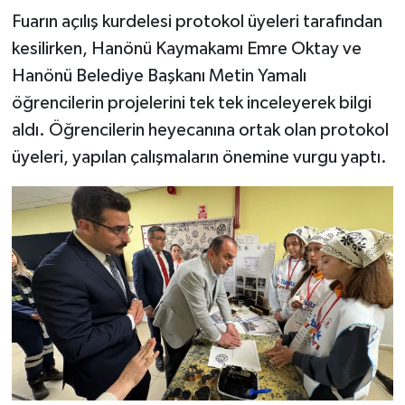
Dünya Haberleri
Fuarın açılış kurdelesi protokol üyeleri tarafından
kesilirken, Hanönü Kaymakamı Emre Oktay ve
Yerel Haberler
Hanönü Belediye Başkanı Metin Yamalı
Haber Arşivi
öğrencilerin projelerini tek tek inceleyerek bilgi
aldı. Öğrencilerin heyecanına ortak olan protokol
üyeleri, yapılan çalışmaların önemine vurgu yaptı.