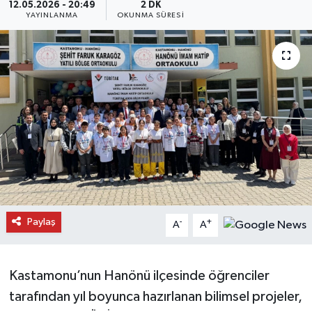
12.05.2026 - 20:49
2 DK
YAYINLANMA
OKUNMA SÜRESI
Daday Haberleri
Devrekani Haberleri
Doğanyurt Haberleri
Hanönü Haberleri
İhsangazi Haberleri
İnebolu Haberleri
Paylaş
-
+
A
A
Küre Haberleri
Merkez Haberleri
Kastamonu’nun Hanönü ilçesinde öğrenciler
tarafından yıl boyunca hazırlanan bilimsel projeler,
Pınarbaşı Haberleri