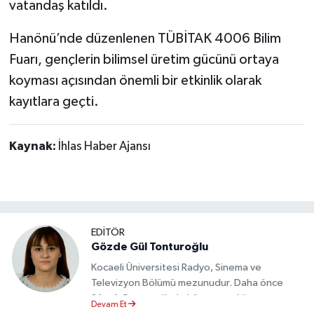
vatandaş katıldı.
Hanönü’nde düzenlenen TÜBİTAK 4006 Bilim
Fuarı, gençlerin bilimsel üretim gücünü ortaya
koyması açısından önemli bir etkinlik olarak
kayıtlara geçti.
Kaynak:
İhlas Haber Ajansı
EDİTÖR
Gözde Gül Tonturoğlu
Kocaeli Üniversitesi Radyo, Sinema ve
Televizyon Bölümü mezunudur. Daha önce
Sözcü Gazetesi’nde köşe yazarlığı yapmış ve
Devam Et
sayfa tasarımı alanında görev almıştır.