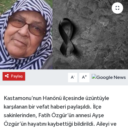
Daday Haberleri
Devrekani Haberleri
Doğanyurt Haberleri
Hanönü Haberleri
İhsangazi Haberleri
Paylaş
-
+
A
A
İnebolu Haberleri
Küre Haberleri
Kastamonu’nun Hanönü ilçesinde üzüntüyle
karşılanan bir vefat haberi paylaşıldı. İlçe
Merkez Haberleri
sakinlerinden, Fatih Özgür’ün annesi Ayşe
Özgür’ün hayatını kaybettiği bildirildi. Aileyi ve
Pınarbaşı Haberleri