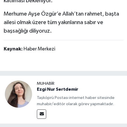
katılması bekleniyor.
Dünya Haberleri
Merhume Ayşe Özgür’e Allah’tan rahmet, başta
Yerel Haberler
ailesi olmak üzere tüm yakınlarına sabır ve
başsağlığı diliyoruz.
Haber Arşivi
Kaynak:
Haber Merkezi
MUHABİR
Ezgi Nur Sertdemir
Taşköprü Postası internet haber sitesinde
muhabir/editör olarak görev yapmaktadır.