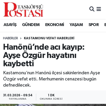
Kastamonu Vefat Edenler
ASAYİŞ
GÜNDEM
EKONOMİ
YAŞAM
SPOR
Abana Haberleri
HABERLER
KASTAMONU VEFAT HABERLERI
Ağlı Haberleri
Hanönü’nde acı kayıp:
Ayşe Özgür hayatını
Araç Haberleri
kaybetti
Azdavay Haberleri
Kastamonu’nun Hanönü ilçesi sakinlerinden Ayşe
Bozkurt Haberleri
Özgür vefat etti. Merhumenin cenazesi bugün
defnedilecek.
Çatalzeytin Haberleri
31.03.2026 - 09:54
1 DK
YAYINLANMA
OKUNMA SÜRESI
Cide Haberleri