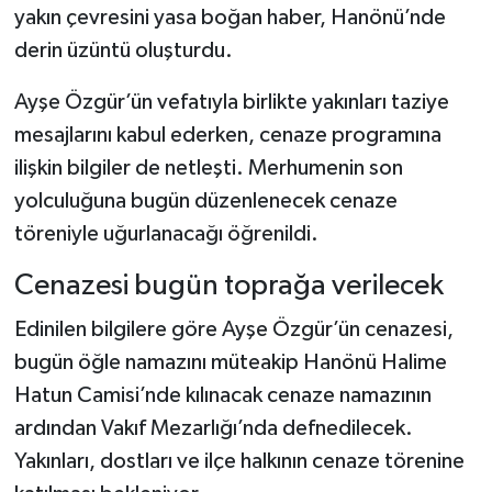
yakın çevresini yasa boğan haber, Hanönü’nde
derin üzüntü oluşturdu.
Şenpazar Haberleri
Ayşe Özgür’ün vefatıyla birlikte yakınları taziye
Seydiler Haberleri
mesajlarını kabul ederken, cenaze programına
Taşköprü Haberleri
ilişkin bilgiler de netleşti. Merhumenin son
yolculuğuna bugün düzenlenecek cenaze
Tosya Haberleri
töreniyle uğurlanacağı öğrenildi.
Karadeniz Haberleri
Cenazesi bugün toprağa verilecek
Edinilen bilgilere göre Ayşe Özgür’ün cenazesi,
Ulusal Haberler
bugün öğle namazını müteakip Hanönü Halime
Teknoloji Haberleri
Hatun Camisi’nde kılınacak cenaze namazının
ardından Vakıf Mezarlığı’nda defnedilecek.
Siyaset Haberleri
Yakınları, dostları ve ilçe halkının cenaze törenine