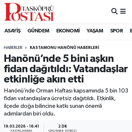
Kastamonu Vefat Edenler
ASAYİŞ
GÜNDEM
EKONOMİ
YAŞAM
SPOR
Abana Haberleri
HABERLER
KASTAMONU HANÖNÜ HABERLERI
Ağlı Haberleri
Hanönü’nde 5 bini aşkın
fidan dağıtıldı: Vatandaşlar
Araç Haberleri
etkinliğe akın etti
Azdavay Haberleri
Hanönü’nde Orman Haftası kapsamında 5 bin 103
Bozkurt Haberleri
fidan vatandaşlara ücretsiz dağıtıldı. Etkinlik,
ilçede doğa bilincine katkı sunan önemli
Çatalzeytin Haberleri
adımlardan biri oldu.
19.03.2026 - 16:41
2 DK
Cide Haberleri
YAYINLANMA
OKUNMA SÜRESI