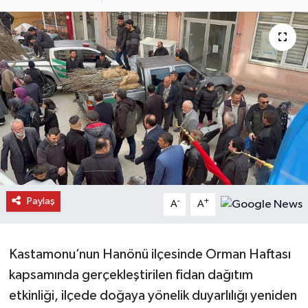
Daday Haberleri
Devrekani Haberleri
Doğanyurt Haberleri
Hanönü Haberleri
İhsangazi Haberleri
İnebolu Haberleri
Paylaş
-
+
A
A
Küre Haberleri
Kastamonu’nun Hanönü ilçesinde Orman Haftası
Merkez Haberleri
kapsamında gerçekleştirilen fidan dağıtım
etkinliği, ilçede doğaya yönelik duyarlılığı yeniden
Pınarbaşı Haberleri