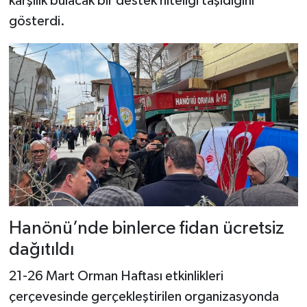
karşılık bulacak bir destek niteliği taşıdığını
Dünya Haberleri
gösterdi.
Yerel Haberler
Haber Arşivi
Hanönü’nde binlerce fidan ücretsiz
dağıtıldı
21-26 Mart Orman Haftası etkinlikleri
çerçevesinde gerçekleştirilen organizasyonda