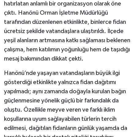
hatırlatan anlamlı bir organizasyon olarak öne
çıktı. Hanönü Orman İşletme Müdürlüğü
Şenpazar Haberleri
tarafından düzenlenen etkinlikte, binlerce fidan
Seydiler Haberleri
ücretsiz şekilde vatandaşlara ulaştırıldı. İlçede
yeşil alanların artmasına katkı sağlaması beklenen
Taşköprü Haberleri
çalışma, hem katılımın yoğunluğu hem de taşıdığı
mesaj bakımından dikkat çekti.
Tosya Haberleri
Hanönü’nde yaşayan vatandaşların büyük ilgi
Karadeniz Haberleri
gösterdiği etkinlikte yalnızca fidan dağıtımı
yapılmadı; aynı zamanda doğayla kurulan bağın
Ulusal Haberler
güçlenmesine yönelik güçlü bir farkındalık da
Teknoloji Haberleri
oluştu. Özellikle meyve veren ve farklı iklim
koşullarına uyum sağlayabilen türlerin tercih
Siyaset Haberleri
edilmesi, dağıtılan fidanların günlük yaşamda da