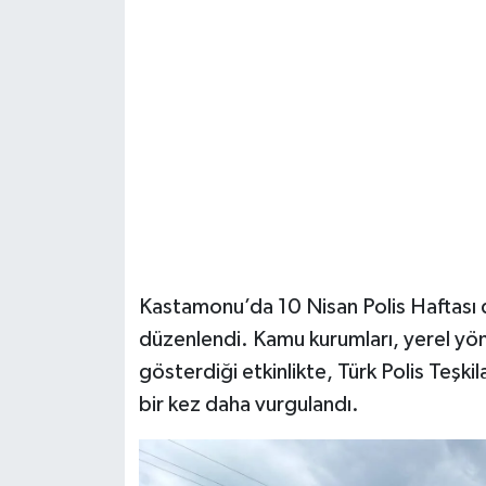
Şenpazar Haberleri
Seydiler Haberleri
Taşköprü Haberleri
Tosya Haberleri
Karadeniz Haberleri
Kastamonu’da 10 Nisan Polis Haftası d
Ulusal Haberler
düzenlendi. Kamu kurumları, yerel yön
gösterdiği etkinlikte, Türk Polis Teşkila
Teknoloji Haberleri
bir kez daha vurgulandı.
Siyaset Haberleri