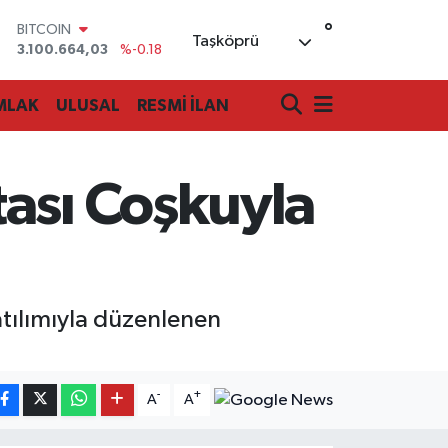
°
DOLAR
Taşköprü
47,7436
%0.18
EURO
55,2510
%0.32
MLAK
ULUSAL
RESMİ İLAN
STERLİN
64,4811
%0.38
GRAM ALTIN
6660.55
%0.03
tası Coşkuyla
BİST100
13.779
%-14
BITCOIN
3.100.664,03
%-0.18
tılımıyla düzenlenen
-
+
A
A