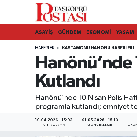
Kastamonu Vefat Edenler
ASAYİŞ
GÜNDEM
EKONOMİ
YAŞAM
Abana Haberleri
HABERLER
KASTAMONU HANÖNÜ HABERLERI
Ağlı Haberleri
Hanönü’nde 1
Araç Haberleri
Kutlandı
Azdavay Haberleri
Hanönü’nde 10 Nisan Polis Haf
Bozkurt Haberleri
programla kutlandı; emniyet teş
Çatalzeytin Haberleri
10.04.2026 - 15:03
01.05.2026 - 15:13
YAYINLANMA
GÜNCELLEME
OKUN
Cide Haberleri