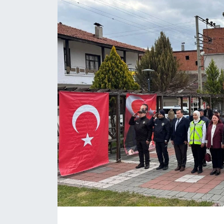
Daday Haberleri
Devrekani Haberleri
Doğanyurt Haberleri
Hanönü Haberleri
İhsangazi Haberleri
İnebolu Haberleri
Küre Haberleri
Merkez Haberleri
Pınarbaşı Haberleri