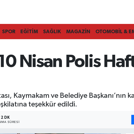
SPOR
EĞİTİM
SAĞLIK
MAGAZİN
OTOMOBİL & E
0 Nisan Polis Haf
tası, Kaymakam ve Belediye Başkanı’nın ka
kilatına teşekkür edildi.
2 DK
MA SÜRESI