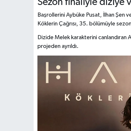
Sezon finaliyle diziye 
Dünya Haberleri
Başrollerini Aybüke Pusat, İlhan Şen v
Yerel Haberler
Köklerin Çağrısı, 35. bölümüyle sezon 
Haber Arşivi
Dizide Melek karakterini canlandıran A
projeden ayrıldı.