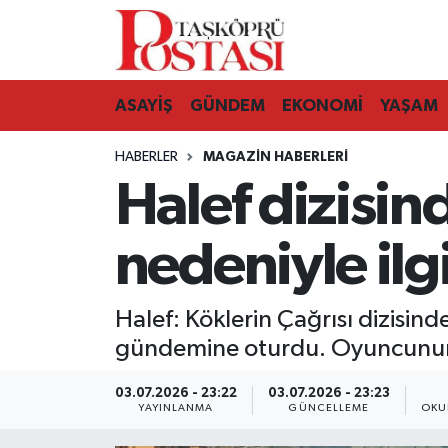
Kastamonu Vefat Edenler
ASAYİŞ
GÜNDEM
EKONOMİ
YAŞAM
Abana Haberleri
HABERLER
MAGAZIN HABERLERI
Ağlı Haberleri
Halef dizisin
Araç Haberleri
nedeniyle ilg
Azdavay Haberleri
Halef: Köklerin Çağrısı dizisin
Bozkurt Haberleri
gündemine oturdu. Oyuncunun ayr
Çatalzeytin Haberleri
03.07.2026 - 23:22
03.07.2026 - 23:23
YAYINLANMA
GÜNCELLEME
OKU
Cide Haberleri