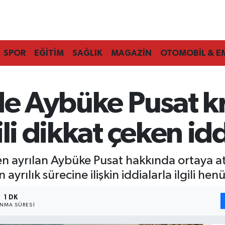
SPOR
EĞİTİM
SAĞLIK
MAGAZİN
OTOMOBİL & E
de Aybüke Pusat kri
ili dikkat çeken id
den ayrılan Aybüke Pusat hakkında ortaya at
ılık sürecine ilişkin iddialarla ilgili hen
1 DK
NMA SÜRESI