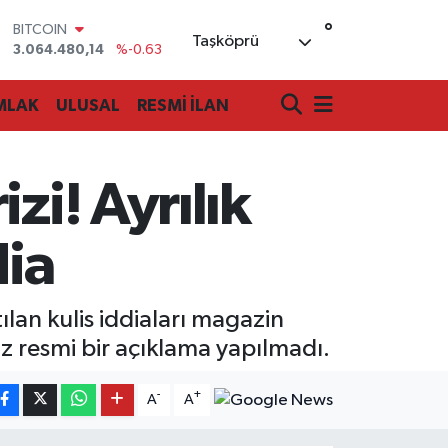
°
BITCOIN
Taşköprü
3.064.480,14
%-0.63
DOLAR
47,7143
%0.16
MLAK
ULUSAL
RESMİ İLAN
EURO
55,0317
%-0.02
STERLİN
64,2463
%0.07
zi! Ayrılık
GRAM ALTIN
6510.40
%0.45
BİST100
dia
13.799
%70
ılan kulis iddiaları magazin
üz resmi bir açıklama yapılmadı.
-
+
A
A