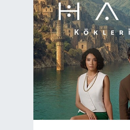
Daday Haberleri
Devrekani Haberleri
Doğanyurt Haberleri
Hanönü Haberleri
İhsangazi Haberleri
İnebolu Haberleri
Küre Haberleri
Merkez Haberleri
Pınarbaşı Haberleri