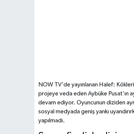
Şenpazar Haberleri
Seydiler Haberleri
Taşköprü Haberleri
Tosya Haberleri
Karadeniz Haberleri
NOW TV'de yayınlanan Halef: Köklerin Ç
Ulusal Haberler
projeye veda eden Aybüke Pusat'ın a
devam ediyor. Oyuncunun diziden ayrılık 
Teknoloji Haberleri
sosyal medyada geniş yankı uyandırırke
yapılmadı.
Siyaset Haberleri