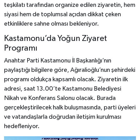
teşkilatı tarafından organize edilen ziyaretin, hem
siyasi hem de toplumsal açıdan dikkat çeken
Şenpazar Haberleri
etkinliklere sahne olması bekleniyor.
Seydiler Haberleri
Kastamonu’da Yoğun Ziyaret
Taşköprü Haberleri
Programı
Anahtar Parti Kastamonu İl Başkanlığı’nın
Tosya Haberleri
paylaştığı bilgilere göre, Ağıralioğlu’nun şehirdeki
Karadeniz Haberleri
programı oldukça kapsamlı olacak. Ziyaretin ilk
adresi, saat 13.00’te Kastamonu Belediyesi
Ulusal Haberler
Nikah ve Konferans Salonu olacak. Burada
gerçekleştirilecek halk buluşmasında, parti üyeleri
Teknoloji Haberleri
ve vatandaşlarla doğrudan iletişim kurulması
hedefleniyor.
Siyaset Haberleri