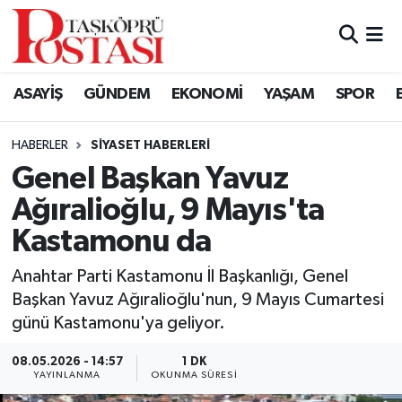
Kastamonu Vefat Edenler
ASAYİŞ
GÜNDEM
EKONOMİ
YAŞAM
SPOR
Abana Haberleri
HABERLER
SIYASET HABERLERI
Ağlı Haberleri
Genel Başkan Yavuz
Ağıralioğlu, 9 Mayıs'ta
Araç Haberleri
Kastamonu da
Azdavay Haberleri
Anahtar Parti Kastamonu İl Başkanlığı, Genel
Bozkurt Haberleri
Başkan Yavuz Ağıralioğlu'nun, 9 Mayıs Cumartesi
günü Kastamonu'ya geliyor.
Çatalzeytin Haberleri
08.05.2026 - 14:57
1 DK
YAYINLANMA
OKUNMA SÜRESI
Cide Haberleri