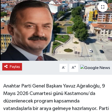
Daday Haberleri
Devrekani Haberleri
Doğanyurt Haberleri
Hanönü Haberleri
İhsangazi Haberleri
Paylaş
-
+
A
A
İnebolu Haberleri
Küre Haberleri
Anahtar Parti Genel Başkanı Yavuz Ağıralioğlu, 9
Mayıs 2026 Cumartesi günü Kastamonu’da
Merkez Haberleri
düzenlenecek program kapsamında
vatandaşlarla bir araya gelmeye hazırlanıyor. Parti
Pınarbaşı Haberleri