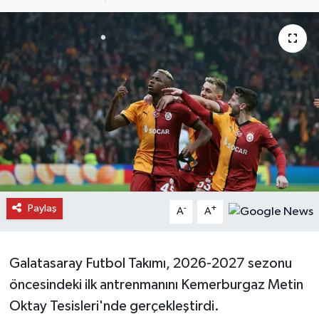
Daday Haberleri
Devrekani Haberleri
Doğanyurt Haberleri
Hanönü Haberleri
İhsangazi Haberleri
İnebolu Haberleri
Paylaş
-
+
A
A
Küre Haberleri
Galatasaray Futbol Takımı, 2026-2027 sezonu
Merkez Haberleri
öncesindeki ilk antrenmanını Kemerburgaz Metin
Oktay Tesisleri'nde gerçekleştirdi.
Pınarbaşı Haberleri