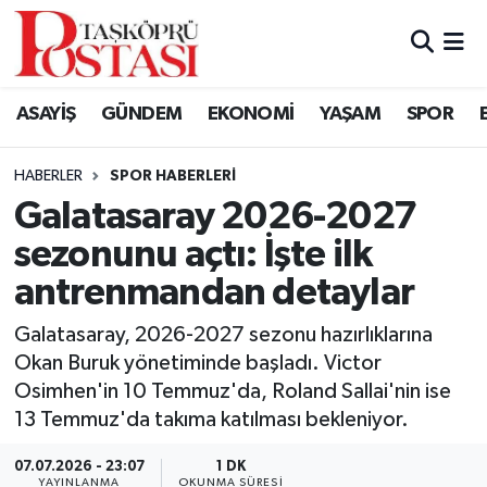
Kastamonu Vefat Edenler
ASAYİŞ
GÜNDEM
EKONOMİ
YAŞAM
SPOR
Abana Haberleri
HABERLER
SPOR HABERLERI
Ağlı Haberleri
Galatasaray 2026-2027
sezonunu açtı: İşte ilk
Araç Haberleri
antrenmandan detaylar
Azdavay Haberleri
Galatasaray, 2026-2027 sezonu hazırlıklarına
Bozkurt Haberleri
Okan Buruk yönetiminde başladı. Victor
Osimhen'in 10 Temmuz'da, Roland Sallai'nin ise
Çatalzeytin Haberleri
13 Temmuz'da takıma katılması bekleniyor.
07.07.2026 - 23:07
1 DK
Cide Haberleri
YAYINLANMA
OKUNMA SÜRESI