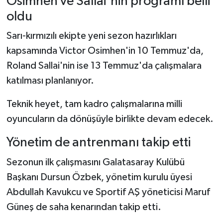
Osimhen ve Sallai'nin programı belli
Dünya Haberleri
oldu
Yerel Haberler
Sarı-kırmızılı ekipte yeni sezon hazırlıkları
kapsamında Victor Osimhen'in 10 Temmuz'da,
Haber Arşivi
Roland Sallai'nin ise 13 Temmuz'da çalışmalara
katılması planlanıyor.
Teknik heyet, tam kadro çalışmalarına milli
oyuncuların da dönüşüyle birlikte devam edecek.
Yönetim de antrenmanı takip etti
Sezonun ilk çalışmasını Galatasaray Kulübü
Başkanı Dursun Özbek, yönetim kurulu üyesi
Abdullah Kavukcu ve Sportif AŞ yöneticisi Maruf
Güneş de saha kenarından takip etti.