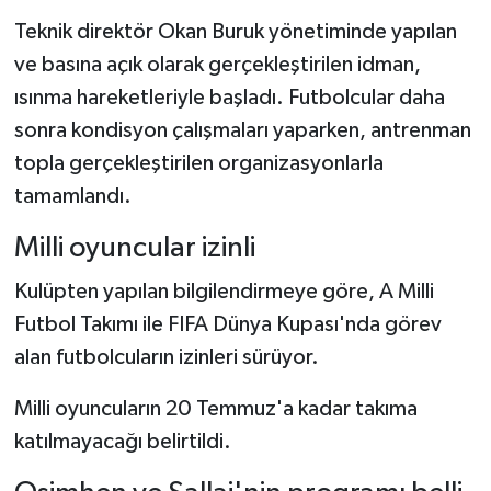
Teknik direktör Okan Buruk yönetiminde yapılan
Şenpazar Haberleri
ve basına açık olarak gerçekleştirilen idman,
ısınma hareketleriyle başladı. Futbolcular daha
Seydiler Haberleri
sonra kondisyon çalışmaları yaparken, antrenman
topla gerçekleştirilen organizasyonlarla
Taşköprü Haberleri
tamamlandı.
Tosya Haberleri
Milli oyuncular izinli
Karadeniz Haberleri
Kulüpten yapılan bilgilendirmeye göre, A Milli
Futbol Takımı ile FIFA Dünya Kupası'nda görev
Ulusal Haberler
alan futbolcuların izinleri sürüyor.
Teknoloji Haberleri
Milli oyuncuların 20 Temmuz'a kadar takıma
katılmayacağı belirtildi.
Siyaset Haberleri