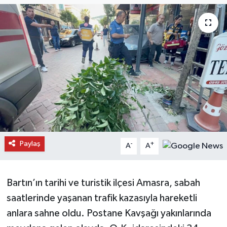
Daday Haberleri
Devrekani Haberleri
Doğanyurt Haberleri
Hanönü Haberleri
İhsangazi Haberleri
Paylaş
-
+
A
A
İnebolu Haberleri
Küre Haberleri
Bartın’ın tarihi ve turistik ilçesi Amasra, sabah
saatlerinde yaşanan trafik kazasıyla hareketli
Merkez Haberleri
anlara sahne oldu. Postane Kavşağı yakınlarında
Pınarbaşı Haberleri