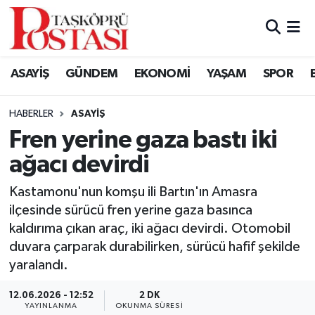
Kastamonu Vefat Edenler
ASAYİŞ
GÜNDEM
EKONOMİ
YAŞAM
SPOR
Abana Haberleri
HABERLER
ASAYIŞ
Ağlı Haberleri
Fren yerine gaza bastı iki
ağacı devirdi
Araç Haberleri
Kastamonu'nun komşu ili Bartın'ın Amasra
Azdavay Haberleri
ilçesinde sürücü fren yerine gaza basınca
kaldırıma çıkan araç, iki ağacı devirdi. Otomobil
Bozkurt Haberleri
duvara çarparak durabilirken, sürücü hafif şekilde
yaralandı.
Çatalzeytin Haberleri
12.06.2026 - 12:52
2 DK
Cide Haberleri
YAYINLANMA
OKUNMA SÜRESI