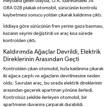
meydana gelen olayda, O.K. idaresindeki 34
GRA 028 plakalı otomobil, sürücünün kontrolü
Şenpazar Haberleri
kaybetmesi sonucu yoldan çıkarak kaldırıma çıktı.
Seydiler Haberleri
İddiaya göre sürücünün fren yerine gaza basması,
kazanın seyrini değiştirdi ve araç kısa sürede
Taşköprü Haberleri
kontrolden çıktı.
Tosya Haberleri
Kaldırımda Ağaçlar Devrildi, Elektrik
Direklerinin Arasından Geçti
Karadeniz Haberleri
Kontrolden çıkan otomobil, hızla kaldırıma çıkarak
Ulusal Haberler
iki ağaca çarptı ve ağaçların devrilmesine neden
oldu. Savrulan araç, bu sırada elektrik direklerinin
Teknoloji Haberleri
arasından geçerek apartman yönüne ilerledi.
Siyaset Haberleri
Kontrolsüz şekilde ilerleyen otomobil, bir
apartmanın duvarına çarparak durabildi.