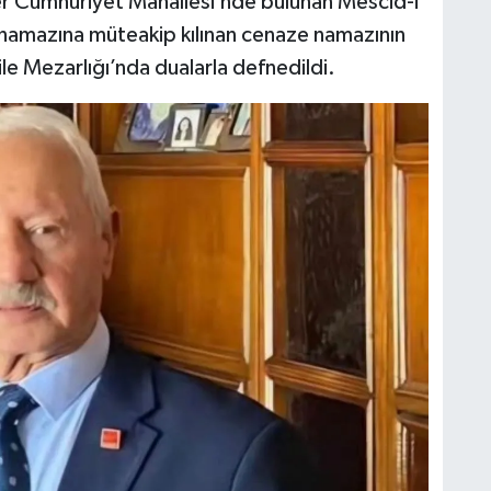
r Cumhuriyet Mahallesi’nde bulunan Mescid-i
 namazına müteakip kılınan cenaze namazının
le Mezarlığı’nda dualarla defnedildi.