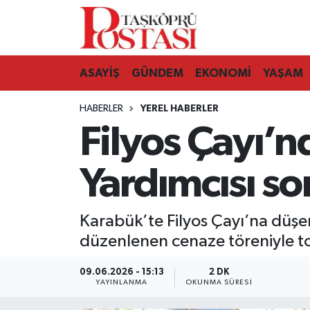
Kastamonu Vefat Edenler
ASAYİŞ
GÜNDEM
EKONOMİ
YAŞAM
Abana Haberleri
HABERLER
YEREL HABERLER
Ağlı Haberleri
Filyos Çayı’n
Araç Haberleri
Yardımcısı s
Azdavay Haberleri
Karabük’te Filyos Çayı’na düşe
Bozkurt Haberleri
düzenlenen cenaze töreniyle to
Çatalzeytin Haberleri
09.06.2026 - 15:13
2 DK
YAYINLANMA
OKUNMA SÜRESI
Cide Haberleri