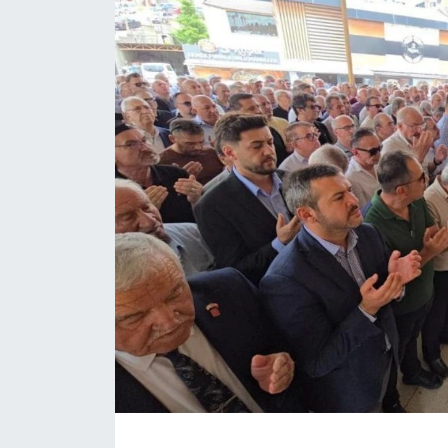
Daday Haberleri
Devrekani Haberleri
Doğanyurt Haberleri
Hanönü Haberleri
İhsangazi Haberleri
İnebolu Haberleri
Küre Haberleri
Merkez Haberleri
Pınarbaşı Haberleri