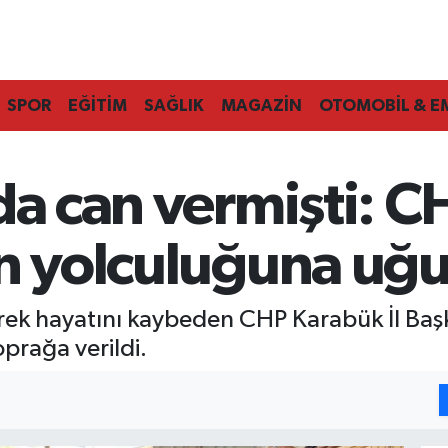
SPOR
EĞİTİM
SAĞLIK
MAGAZİN
OTOMOBİL & E
da can vermişti: 
on yolculuğuna uğu
rek hayatını kaybeden CHP Karabük İl Baş
prağa verildi.