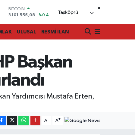
BITCOIN
3.101.555,08
%0.4
°
Taşköprü
DOLAR
47,7239
%0.01
EURO
MLAK
ULUSAL
RESMİ İLAN
55,1823
%-0.06
STERLİN
64,4329
%-0.02
GRAM ALTIN
CHP Başkan
6672.90
%0.19
BİST100
13.779
%0
rlandı
kan Yardımcısı Mustafa Erten,
-
+
A
A