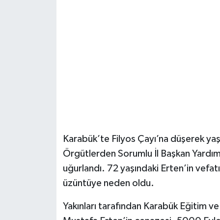
Şenpazar Haberleri
Seydiler Haberleri
Taşköprü Haberleri
Tosya Haberleri
Karadeniz Haberleri
Karabük’te Filyos Çayı’na düşerek yaş
Ulusal Haberler
Örgütlerden Sorumlu İl Başkan Yardım
uğurlandı. 72 yaşındaki Erten’in vefatı,
Teknoloji Haberleri
üzüntüye neden oldu.
Siyaset Haberleri
Yakınları tarafından Karabük Eğitim 