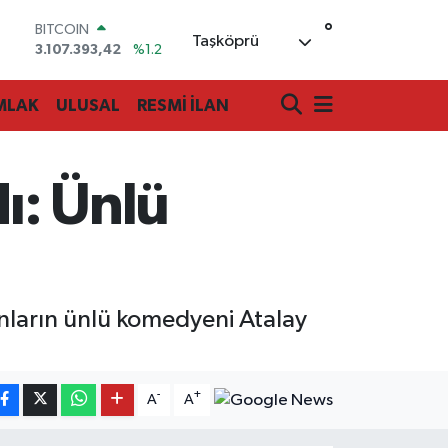
BITCOIN
°
Taşköprü
3.107.393,42
%1.2
DOLAR
47,7106
%0.17
MLAK
ULUSAL
RESMİ İLAN
EURO
55,1652
%0.27
STERLİN
64,4046
%0.35
ı: Ünlü
GRAM ALTIN
6648.99
%2.59
BİST100
13.773
%-19
nların ünlü komedyeni Atalay
-
+
A
A