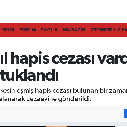
SPOR
EĞİTİM
SAĞLIK
MAGAZİN
OTOMOBİL & E
l hapis cezası vard
tuklandı
kesinleşmiş hapis cezası bulunan bir zama
kalanarak cezaevine gönderildi.