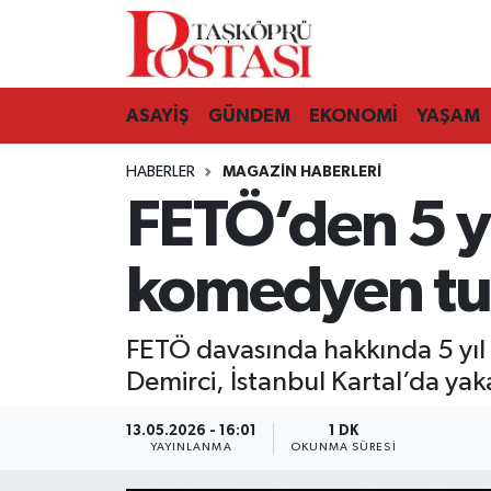
Kastamonu Vefat Edenler
ASAYİŞ
GÜNDEM
EKONOMİ
YAŞAM
Abana Haberleri
HABERLER
MAGAZIN HABERLERI
Ağlı Haberleri
FETÖ’den 5 yı
Araç Haberleri
komedyen tu
Azdavay Haberleri
FETÖ davasında hakkında 5 yıl 
Bozkurt Haberleri
Demirci, İstanbul Kartal’da ya
Çatalzeytin Haberleri
13.05.2026 - 16:01
1 DK
YAYINLANMA
OKUNMA SÜRESI
Cide Haberleri