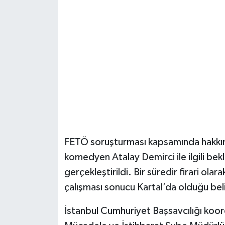
Şenpazar Haberleri
Seydiler Haberleri
Taşköprü Haberleri
Tosya Haberleri
Karadeniz Haberleri
FETÖ soruşturması kapsamında hakkın
Ulusal Haberler
komedyen Atalay Demirci ile ilgili bek
gerçekleştirildi. Bir süredir firari ola
Teknoloji Haberleri
çalışması sonucu Kartal’da olduğu beli
Siyaset Haberleri
İstanbul Cumhuriyet Başsavcılığı koor