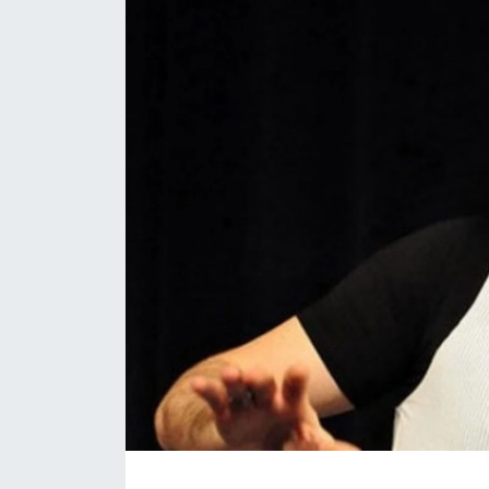
Daday Haberleri
Devrekani Haberleri
Doğanyurt Haberleri
Hanönü Haberleri
İhsangazi Haberleri
İnebolu Haberleri
Küre Haberleri
Merkez Haberleri
Pınarbaşı Haberleri