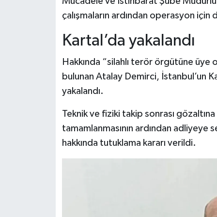
Mücadele ve İstihbarat Şube Müdürlüğü 
Dünya Haberleri
çalışmaların ardından operasyon için 
Yerel Haberler
Kartal’da yakalandı
Haber Arşivi
Hakkında “silahlı terör örgütüne üye 
bulunan Atalay Demirci, İstanbul’un K
yakalandı.
Teknik ve fiziki takip sonrası gözaltına
tamamlanmasının ardından adliyeye s
hakkında tutuklama kararı verildi.