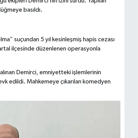
ekipleri Demirci’nin izini sürdü. Yapılan
düğmeye basıldı.
olma” suçundan 5 yıl kesinleşmiş hapis cezası
artal ilçesinde düzenlenen operasyonla
 alınan Demirci, emniyetteki işlemlerinin
evk edildi. Mahkemeye çıkarılan komedyen