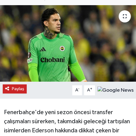
Daday Haberleri
Devrekani Haberleri
Doğanyurt Haberleri
Hanönü Haberleri
İhsangazi Haberleri
İnebolu Haberleri
Paylaş
-
+
A
A
Küre Haberleri
Fenerbahçe'de yeni sezon öncesi transfer
Merkez Haberleri
çalışmaları sürerken, takımdaki geleceği tartışılan
isimlerden Ederson hakkında dikkat çeken bir
Pınarbaşı Haberleri