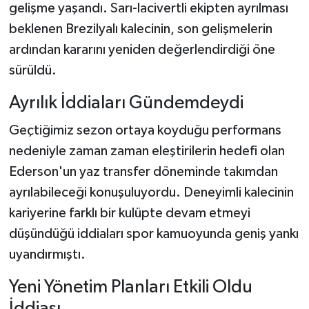
gelişme yaşandı. Sarı-lacivertli ekipten ayrılması
beklenen Brezilyalı kalecinin, son gelişmelerin
Şenpazar Haberleri
ardından kararını yeniden değerlendirdiği öne
Seydiler Haberleri
sürüldü.
Ayrılık İddiaları Gündemdeydi
Taşköprü Haberleri
Geçtiğimiz sezon ortaya koyduğu performans
Tosya Haberleri
nedeniyle zaman zaman eleştirilerin hedefi olan
Ederson'un yaz transfer döneminde takımdan
Karadeniz Haberleri
ayrılabileceği konuşuluyordu. Deneyimli kalecinin
Ulusal Haberler
kariyerine farklı bir kulüpte devam etmeyi
düşündüğü iddiaları spor kamuoyunda geniş yankı
Teknoloji Haberleri
uyandırmıştı.
Siyaset Haberleri
Yeni Yönetim Planları Etkili Oldu
İddiası