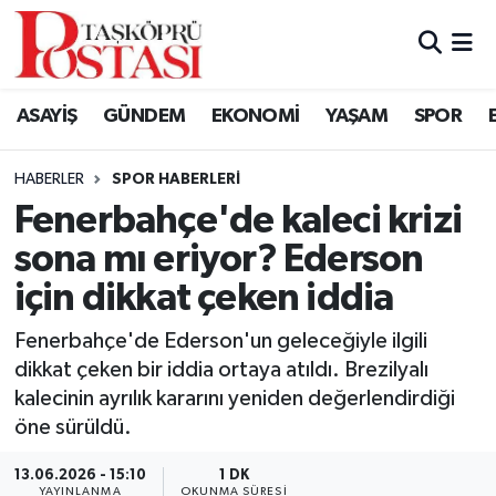
Kastamonu Vefat Edenler
ASAYİŞ
GÜNDEM
EKONOMİ
YAŞAM
SPOR
Abana Haberleri
HABERLER
SPOR HABERLERI
Ağlı Haberleri
Fenerbahçe'de kaleci krizi
sona mı eriyor? Ederson
Araç Haberleri
için dikkat çeken iddia
Azdavay Haberleri
Fenerbahçe'de Ederson'un geleceğiyle ilgili
Bozkurt Haberleri
dikkat çeken bir iddia ortaya atıldı. Brezilyalı
kalecinin ayrılık kararını yeniden değerlendirdiği
Çatalzeytin Haberleri
öne sürüldü.
13.06.2026 - 15:10
1 DK
Cide Haberleri
YAYINLANMA
OKUNMA SÜRESI