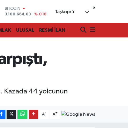
°
DOLAR
Taşköprü
47,7436
%0.18
EURO
55,2510
%0.32
MLAK
ULUSAL
RESMİ İLAN
STERLİN
64,4811
%0.38
GRAM ALTIN
6660.55
%0.03
arpıştı,
BİST100
13.779
%-14
BITCOIN
!
3.100.664,03
%-0.18
ı. Kazada 44 yolcunun
-
+
A
A