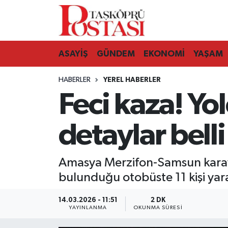
Kastamonu Vefat Edenler
ASAYİŞ
GÜNDEM
EKONOMİ
YAŞAM
Abana Haberleri
HABERLER
YEREL HABERLER
Ağlı Haberleri
Feci kaza! Yol
Araç Haberleri
detaylar belli
Azdavay Haberleri
Amasya Merzifon-Samsun karay
Bozkurt Haberleri
bulunduğu otobüste 11 kişi yaral
Çatalzeytin Haberleri
14.03.2026 - 11:51
2 DK
YAYINLANMA
OKUNMA SÜRESI
Cide Haberleri