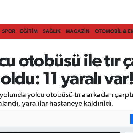
SPOR
EĞİTİM
SAĞLIK
MAGAZİN
OTOMOBİL & E
cu otobüsü ile tır ç
 oldu: 11 yaralı var
olunda yolcu otobüsü tıra arkadan çarpt
andı, yaralılar hastaneye kaldırıldı.