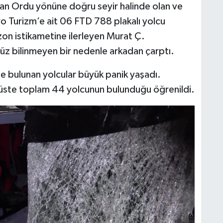
’dan Ordu yönüne doğru seyir halinde olan ve
ro Turizm’e ait 06 FTD 788 plakalı yolcu
on istikametine ilerleyen Murat Ç.
nüz bilinmeyen bir nedenle arkadan çarptı.
te bulunan yolcular büyük panik yaşadı.
üste toplam 44 yolcunun bulunduğu öğrenildi.