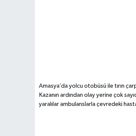
Şenpazar Haberleri
Seydiler Haberleri
Taşköprü Haberleri
Tosya Haberleri
Karadeniz Haberleri
Amasya’da yolcu otobüsü ile tırın çarpı
Ulusal Haberler
Kazanın ardından olay yerine çok sayıda
yaralılar ambulanslarla çevredeki hastan
Teknoloji Haberleri
Siyaset Haberleri