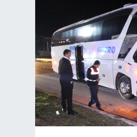
Daday Haberleri
Devrekani Haberleri
Doğanyurt Haberleri
Hanönü Haberleri
İhsangazi Haberleri
İnebolu Haberleri
Küre Haberleri
Merkez Haberleri
Pınarbaşı Haberleri