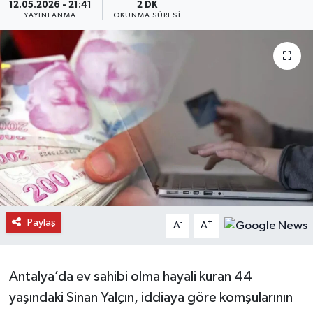
12.05.2026 - 21:41
2 DK
YAYINLANMA
OKUNMA SÜRESI
Daday Haberleri
Devrekani Haberleri
Doğanyurt Haberleri
Hanönü Haberleri
İhsangazi Haberleri
İnebolu Haberleri
Paylaş
-
+
A
A
Küre Haberleri
Merkez Haberleri
Antalya’da ev sahibi olma hayali kuran 44
yaşındaki Sinan Yalçın, iddiaya göre komşularının
Pınarbaşı Haberleri