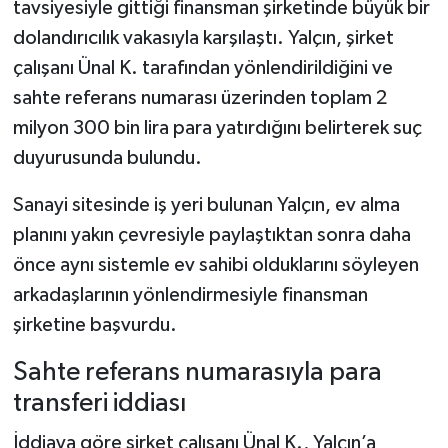
tavsiyesiyle gittiği finansman şirketinde büyük bir
dolandırıcılık vakasıyla karşılaştı. Yalçın, şirket
Şenpazar Haberleri
çalışanı Ünal K. tarafından yönlendirildiğini ve
sahte referans numarası üzerinden toplam 2
Seydiler Haberleri
milyon 300 bin lira para yatırdığını belirterek suç
Taşköprü Haberleri
duyurusunda bulundu.
Tosya Haberleri
Sanayi sitesinde iş yeri bulunan Yalçın, ev alma
planını yakın çevresiyle paylaştıktan sonra daha
Karadeniz Haberleri
önce aynı sistemle ev sahibi olduklarını söyleyen
arkadaşlarının yönlendirmesiyle finansman
Ulusal Haberler
şirketine başvurdu.
Teknoloji Haberleri
Sahte referans numarasıyla para
transferi iddiası
Siyaset Haberleri
İddiaya göre şirket çalışanı Ünal K., Yalçın’a