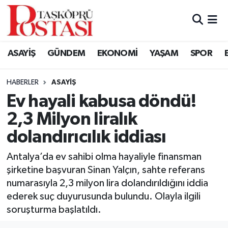
Kastamonu Vefat Edenler
ASAYİŞ
GÜNDEM
EKONOMİ
YAŞAM
SPOR
Abana Haberleri
HABERLER
ASAYIŞ
Ağlı Haberleri
Ev hayali kabusa döndü!
2,3 Milyon liralık
Araç Haberleri
dolandırıcılık iddiası
Azdavay Haberleri
Antalya’da ev sahibi olma hayaliyle finansman
Bozkurt Haberleri
şirketine başvuran Sinan Yalçın, sahte referans
numarasıyla 2,3 milyon lira dolandırıldığını iddia
Çatalzeytin Haberleri
ederek suç duyurusunda bulundu. Olayla ilgili
soruşturma başlatıldı.
Cide Haberleri