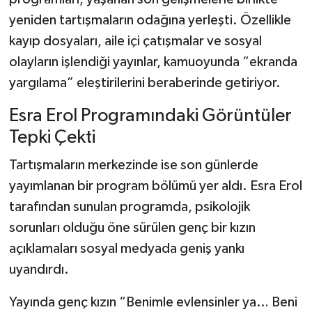
yeniden tartışmaların odağına yerleşti. Özellikle
Şenpazar Haberleri
kayıp dosyaları, aile içi çatışmalar ve sosyal
olayların işlendiği yayınlar, kamuoyunda “ekranda
Seydiler Haberleri
yargılama” eleştirilerini beraberinde getiriyor.
Taşköprü Haberleri
Esra Erol Programındaki Görüntüler
Tepki Çekti
Tosya Haberleri
Tartışmaların merkezinde ise son günlerde
Karadeniz Haberleri
yayımlanan bir program bölümü yer aldı. Esra Erol
tarafından sunulan programda, psikolojik
Ulusal Haberler
sorunları olduğu öne sürülen genç bir kızın
Teknoloji Haberleri
açıklamaları sosyal medyada geniş yankı
uyandırdı.
Siyaset Haberleri
Yayında genç kızın “Benimle evlensinler ya… Beni