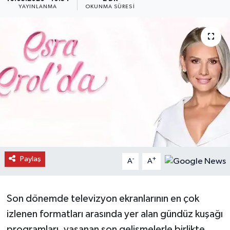
YAYINLANMA
OKUNMA SÜRESI
Daday Haberleri
Devrekani Haberleri
Doğanyurt Haberleri
Hanönü Haberleri
İhsangazi Haberleri
İnebolu Haberleri
Paylaş
-
+
A
A
Küre Haberleri
Son dönemde televizyon ekranlarının en çok
Merkez Haberleri
izlenen formatları arasında yer alan gündüz kuşağı
Pınarbaşı Haberleri
programları, yaşanan son gelişmelerle birlikte