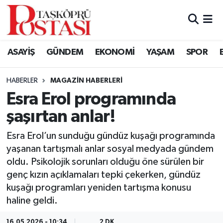
Kastamonu Vefat Edenler
ASAYİŞ
GÜNDEM
EKONOMİ
YAŞAM
SPOR
Abana Haberleri
HABERLER
MAGAZIN HABERLERI
Ağlı Haberleri
Esra Erol programında
şaşırtan anlar!
Araç Haberleri
Esra Erol’un sunduğu gündüz kuşağı programında
Azdavay Haberleri
yaşanan tartışmalı anlar sosyal medyada gündem
oldu. Psikolojik sorunları olduğu öne sürülen bir
Bozkurt Haberleri
genç kızın açıklamaları tepki çekerken, gündüz
kuşağı programları yeniden tartışma konusu
Çatalzeytin Haberleri
haline geldi.
Cide Haberleri
16.05.2026 - 10:34
2 DK