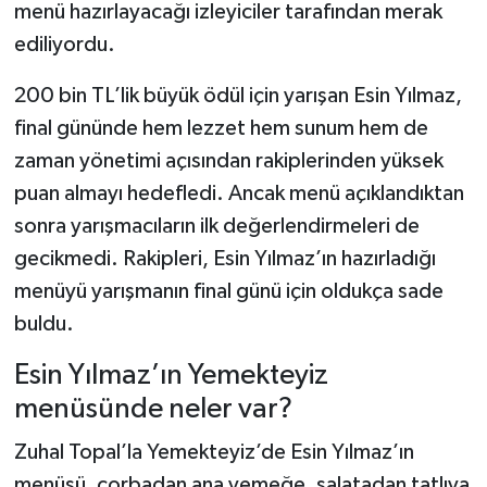
menü hazırlayacağı izleyiciler tarafından merak
ediliyordu.
Şenpazar Haberleri
200 bin TL’lik büyük ödül için yarışan Esin Yılmaz,
Seydiler Haberleri
final gününde hem lezzet hem sunum hem de
zaman yönetimi açısından rakiplerinden yüksek
Taşköprü Haberleri
puan almayı hedefledi. Ancak menü açıklandıktan
Tosya Haberleri
sonra yarışmacıların ilk değerlendirmeleri de
gecikmedi. Rakipleri, Esin Yılmaz’ın hazırladığı
Karadeniz Haberleri
menüyü yarışmanın final günü için oldukça sade
buldu.
Ulusal Haberler
Esin Yılmaz’ın Yemekteyiz
Teknoloji Haberleri
menüsünde neler var?
Siyaset Haberleri
Zuhal Topal’la Yemekteyiz’de Esin Yılmaz’ın
menüsü, çorbadan ana yemeğe, salatadan tatlıya