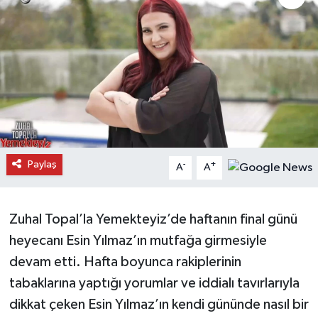
Daday Haberleri
Devrekani Haberleri
Doğanyurt Haberleri
Hanönü Haberleri
Paylaş
-
+
A
A
İhsangazi Haberleri
İnebolu Haberleri
Zuhal Topal’la Yemekteyiz’de haftanın final günü
heyecanı Esin Yılmaz’ın mutfağa girmesiyle
Küre Haberleri
devam etti. Hafta boyunca rakiplerinin
Merkez Haberleri
tabaklarına yaptığı yorumlar ve iddialı tavırlarıyla
dikkat çeken Esin Yılmaz’ın kendi gününde nasıl bir
Pınarbaşı Haberleri