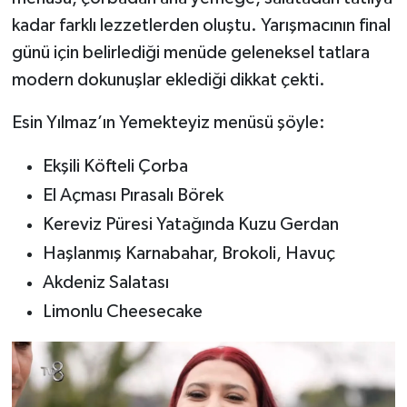
Dünya Haberleri
kadar farklı lezzetlerden oluştu. Yarışmacının final
günü için belirlediği menüde geleneksel tatlara
Yerel Haberler
modern dokunuşlar eklediği dikkat çekti.
Haber Arşivi
Esin Yılmaz’ın Yemekteyiz menüsü şöyle:
Ekşili Köfteli Çorba
El Açması Pırasalı Börek
Kereviz Püresi Yatağında Kuzu Gerdan
Haşlanmış Karnabahar, Brokoli, Havuç
Akdeniz Salatası
Limonlu Cheesecake