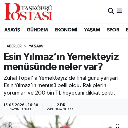
Kastamonu Vefat Edenler
ASAYİŞ
GÜNDEM
EKONOMİ
YAŞAM
SPOR
Abana Haberleri
HABERLER
YAŞAM
Ağlı Haberleri
Esin Yılmaz’ın Yemekteyiz
menüsünde neler var?
Araç Haberleri
Zuhal Topal’la Yemekteyiz’de final günü yarışan
Azdavay Haberleri
Esin Yılmaz’ın menüsü belli oldu. Rakiplerin
yorumları ve 200 bin TL heyecanı dikkat çekti.
Bozkurt Haberleri
15.05.2026 - 16:30
2 DK
Çatalzeytin Haberleri
YAYINLANMA
OKUNMA SÜRESI
Cide Haberleri