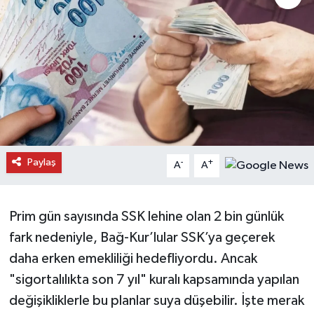
Daday Haberleri
Devrekani Haberleri
Doğanyurt Haberleri
Hanönü Haberleri
Paylaş
-
+
A
A
İhsangazi Haberleri
İnebolu Haberleri
Prim gün sayısında SSK lehine olan 2 bin günlük
fark nedeniyle, Bağ-Kur’lular SSK’ya geçerek
Küre Haberleri
daha erken emekliliği hedefliyordu. Ancak
Merkez Haberleri
"sigortalılıkta son 7 yıl" kuralı kapsamında yapılan
değişikliklerle bu planlar suya düşebilir. İşte merak
Pınarbaşı Haberleri