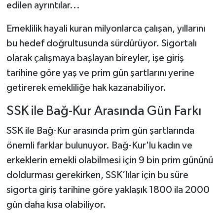
edilen ayrıntılar...
Şenpazar Haberleri
Emeklilik hayali kuran milyonlarca çalışan, yıllarını
bu hedef doğrultusunda sürdürüyor. Sigortalı
Seydiler Haberleri
olarak çalışmaya başlayan bireyler, işe giriş
tarihine göre yaş ve prim gün şartlarını yerine
Taşköprü Haberleri
getirerek emekliliğe hak kazanabiliyor.
Tosya Haberleri
SSK ile Bağ-Kur Arasında Gün Farkı
Karadeniz Haberleri
SSK ile Bağ-Kur arasında prim gün şartlarında
önemli farklar bulunuyor. Bağ-Kur'lu kadın ve
Ulusal Haberler
erkeklerin emekli olabilmesi için 9 bin prim gününü
Teknoloji Haberleri
doldurması gerekirken, SSK’lılar için bu süre
sigorta giriş tarihine göre yaklaşık 1800 ila 2000
Siyaset Haberleri
gün daha kısa olabiliyor.