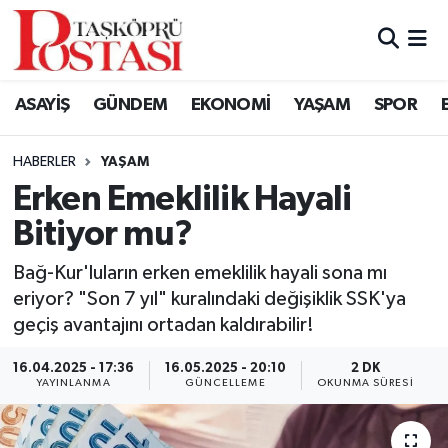
Kastamonu Vefat Edenler
ASAYİŞ
GÜNDEM
EKONOMİ
YAŞAM
SPOR
Abana Haberleri
HABERLER
YAŞAM
Ağlı Haberleri
Erken Emeklilik Hayali
Bitiyor mu?
Araç Haberleri
Bağ-Kur'luların erken emeklilik hayali sona mı
Azdavay Haberleri
eriyor? "Son 7 yıl" kuralındaki değişiklik SSK'ya
geçiş avantajını ortadan kaldırabilir!
Bozkurt Haberleri
16.04.2025 - 17:36
16.05.2025 - 20:10
2 DK
Çatalzeytin Haberleri
YAYINLANMA
GÜNCELLEME
OKUNMA SÜRESI
Cide Haberleri