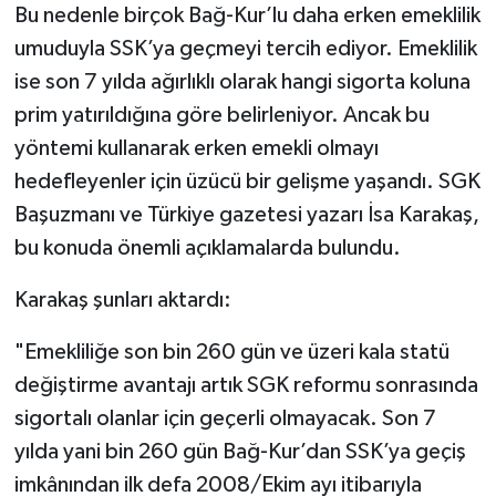
Dünya Haberleri
Bu nedenle birçok Bağ-Kur’lu daha erken emeklilik
umuduyla SSK’ya geçmeyi tercih ediyor. Emeklilik
Yerel Haberler
ise son 7 yılda ağırlıklı olarak hangi sigorta koluna
prim yatırıldığına göre belirleniyor. Ancak bu
Haber Arşivi
yöntemi kullanarak erken emekli olmayı
hedefleyenler için üzücü bir gelişme yaşandı. SGK
Başuzmanı ve Türkiye gazetesi yazarı İsa Karakaş,
bu konuda önemli açıklamalarda bulundu.
Karakaş şunları aktardı:
"Emekliliğe son bin 260 gün ve üzeri kala statü
değiştirme avantajı artık SGK reformu sonrasında
sigortalı olanlar için geçerli olmayacak. Son 7
yılda yani bin 260 gün Bağ-Kur’dan SSK’ya geçiş
imkânından ilk defa 2008/Ekim ayı itibarıyla