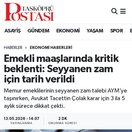
Kastamonu Vefat Edenler
ASAYİŞ
GÜNDEM
EKONOMİ
YAŞAM
SPOR
Abana Haberleri
HABERLER
EKONOMI HABERLERI
Ağlı Haberleri
Emekli maaşlarında kritik
beklenti: Seyyanen zam
Araç Haberleri
için tarih verildi
Azdavay Haberleri
Memur emeklilerinin seyyanen zam talebi AYM’ye
Bozkurt Haberleri
taşınırken, Avukat Tacettin Çolak karar için 3 ila 5
aylık sürece dikkat çekti.
Çatalzeytin Haberleri
13.05.2026 - 14:07
2 DK
YAYINLANMA
OKUNMA SÜRESI
Cide Haberleri