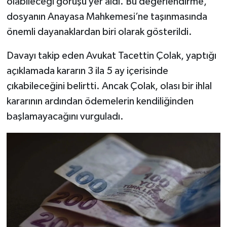
olabileceği görüşü yer aldı. Bu değerlendirme,
Dünya Haberleri
dosyanın Anayasa Mahkemesi’ne taşınmasında
Yerel Haberler
önemli dayanaklardan biri olarak gösterildi.
Davayı takip eden Avukat Tacettin Çolak, yaptığı
Haber Arşivi
açıklamada kararın 3 ila 5 ay içerisinde
çıkabileceğini belirtti. Ancak Çolak, olası bir ihlal
kararının ardından ödemelerin kendiliğinden
başlamayacağını vurguladı.