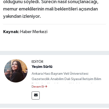
olduğunu söyledi. Sürecin nasıl sonuçlanacağı,
memur emeklilerinin mali beklentileri açısından
yakından izleniyor.
Kaynak:
Haber Merkezi
EDİTÖR
Yeşim Sürlü
Ankara Hacı Bayram Veli Üniversitesi
Gazetecilik Anabilim Dalı Siyasal İletişim Bilim
Dalı’nda yüksek lisans eğitimini tamamlamıştır.
Devam Et
Sosyal medya platformları ve seçimlere dair
akademik çalışmalar gerçekleştirmiştir.
Taşköprü Postası internet haber sitesinde
internet editörü olarak görev yapmaktadır.