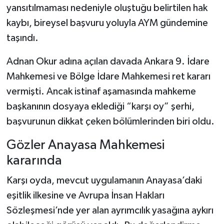
yansıtılmaması nedeniyle oluştuğu belirtilen hak
kaybı, bireysel başvuru yoluyla AYM gündemine
Şenpazar Haberleri
taşındı.
Seydiler Haberleri
Adnan Okur adına açılan davada Ankara 9. İdare
Taşköprü Haberleri
Mahkemesi ve Bölge İdare Mahkemesi ret kararı
vermişti. Ancak istinaf aşamasında mahkeme
Tosya Haberleri
başkanının dosyaya eklediği “karşı oy” şerhi,
başvurunun dikkat çeken bölümlerinden biri oldu.
Karadeniz Haberleri
Gözler Anayasa Mahkemesi
Ulusal Haberler
kararında
Teknoloji Haberleri
Karşı oyda, mevcut uygulamanın Anayasa’daki
eşitlik ilkesine ve Avrupa İnsan Hakları
Siyaset Haberleri
Sözleşmesi’nde yer alan ayrımcılık yasağına aykırı