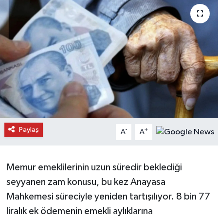
Daday Haberleri
Devrekani Haberleri
Doğanyurt Haberleri
Hanönü Haberleri
İhsangazi Haberleri
Paylaş
-
+
A
A
İnebolu Haberleri
Küre Haberleri
Memur emeklilerinin uzun süredir beklediği
seyyanen zam konusu, bu kez Anayasa
Merkez Haberleri
Mahkemesi süreciyle yeniden tartışılıyor. 8 bin 77
liralık ek ödemenin emekli aylıklarına
Pınarbaşı Haberleri