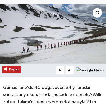
Daday Haberleri
Devrekani Haberleri
Doğanyurt Haberleri
Hanönü Haberleri
İhsangazi Haberleri
İnebolu Haberleri
Paylaş
-
+
A
A
Küre Haberleri
Gümüşhane’de 40 doğasever, 24 yıl aradan
Merkez Haberleri
sonra Dünya Kupası’nda mücadele edecek A Milli
Futbol Takımı’na destek vermek amacıyla 2 bin
Pınarbaşı Haberleri