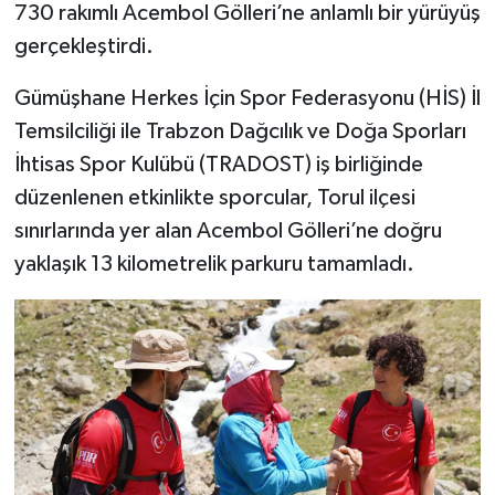
730 rakımlı Acembol Gölleri’ne anlamlı bir yürüyüş
gerçekleştirdi.
Şenpazar Haberleri
Gümüşhane Herkes İçin Spor Federasyonu (HİS) İl
Seydiler Haberleri
Temsilciliği ile Trabzon Dağcılık ve Doğa Sporları
İhtisas Spor Kulübü (TRADOST) iş birliğinde
Taşköprü Haberleri
düzenlenen etkinlikte sporcular, Torul ilçesi
Tosya Haberleri
sınırlarında yer alan Acembol Gölleri’ne doğru
yaklaşık 13 kilometrelik parkuru tamamladı.
Karadeniz Haberleri
Ulusal Haberler
Teknoloji Haberleri
Siyaset Haberleri