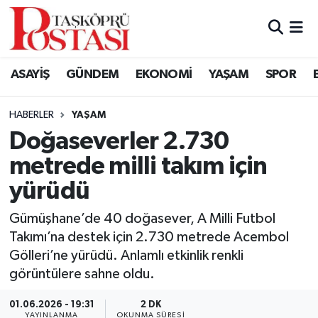
Kastamonu Vefat Edenler
ASAYİŞ
GÜNDEM
EKONOMİ
YAŞAM
SPOR
Abana Haberleri
HABERLER
YAŞAM
Ağlı Haberleri
Doğaseverler 2.730
metrede milli takım için
Araç Haberleri
yürüdü
Azdavay Haberleri
Gümüşhane’de 40 doğasever, A Milli Futbol
Bozkurt Haberleri
Takımı’na destek için 2.730 metrede Acembol
Gölleri’ne yürüdü. Anlamlı etkinlik renkli
Çatalzeytin Haberleri
görüntülere sahne oldu.
01.06.2026 - 19:31
2 DK
Cide Haberleri
YAYINLANMA
OKUNMA SÜRESI