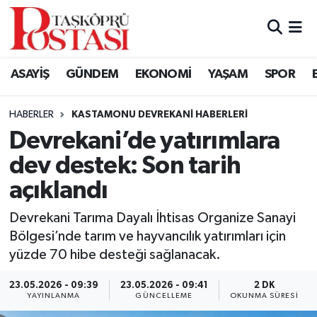
Kastamonu Vefat Edenler
ASAYİŞ
GÜNDEM
EKONOMİ
YAŞAM
SPOR
Abana Haberleri
HABERLER
KASTAMONU DEVREKANI HABERLERI
Ağlı Haberleri
Devrekani’de yatırımlara
dev destek: Son tarih
Araç Haberleri
açıklandı
Azdavay Haberleri
Devrekani Tarıma Dayalı İhtisas Organize Sanayi
Bozkurt Haberleri
Bölgesi’nde tarım ve hayvancılık yatırımları için
yüzde 70 hibe desteği sağlanacak.
Çatalzeytin Haberleri
23.05.2026 - 09:39
23.05.2026 - 09:41
2 DK
YAYINLANMA
GÜNCELLEME
OKUNMA SÜRESI
Cide Haberleri