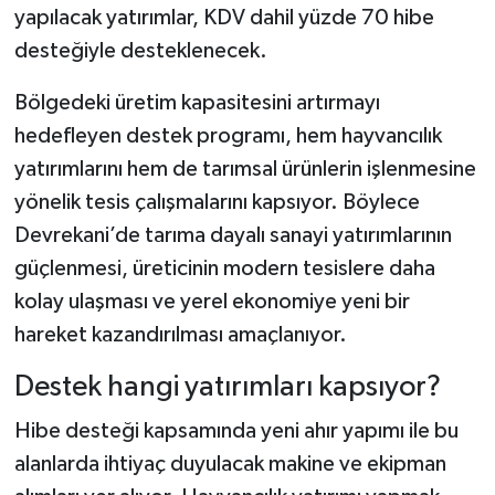
yapılacak yatırımlar, KDV dahil yüzde 70 hibe
desteğiyle desteklenecek.
Şenpazar Haberleri
Bölgedeki üretim kapasitesini artırmayı
Seydiler Haberleri
hedefleyen destek programı, hem hayvancılık
Taşköprü Haberleri
yatırımlarını hem de tarımsal ürünlerin işlenmesine
yönelik tesis çalışmalarını kapsıyor. Böylece
Tosya Haberleri
Devrekani’de tarıma dayalı sanayi yatırımlarının
güçlenmesi, üreticinin modern tesislere daha
Karadeniz Haberleri
kolay ulaşması ve yerel ekonomiye yeni bir
Ulusal Haberler
hareket kazandırılması amaçlanıyor.
Destek hangi yatırımları kapsıyor?
Teknoloji Haberleri
Hibe desteği kapsamında yeni ahır yapımı ile bu
Siyaset Haberleri
alanlarda ihtiyaç duyulacak makine ve ekipman