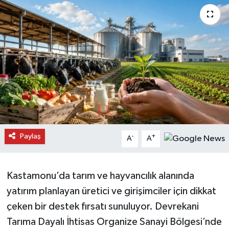
Daday Haberleri
Devrekani Haberleri
Doğanyurt Haberleri
Hanönü Haberleri
İhsangazi Haberleri
Paylaş
-
+
A
A
İnebolu Haberleri
Küre Haberleri
Kastamonu’da tarım ve hayvancılık alanında
yatırım planlayan üretici ve girişimciler için dikkat
Merkez Haberleri
çeken bir destek fırsatı sunuluyor. Devrekani
Tarıma Dayalı İhtisas Organize Sanayi Bölgesi’nde
Pınarbaşı Haberleri