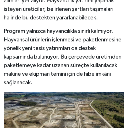
alımları yer alıyor. Hayvancılık yatırımı yapmak
Dünya Haberleri
isteyen üreticiler, belirlenen şartları taşımaları
Yerel Haberler
halinde bu destekten yararlanabilecek.
Program yalnızca hayvancılıkla sınırlı kalmıyor.
Haber Arşivi
Hayvansal ürünlerin işlenmesi ve paketlenmesine
yönelik yeni tesis yatırımları da destek
kapsamında bulunuyor. Bu çerçevede üretimden
paketlemeye kadar uzanan süreçte kullanılacak
makine ve ekipman temini için de hibe imkânı
sağlanacak.