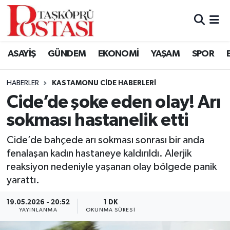
Kastamonu Vefat Edenler
ASAYİŞ
GÜNDEM
EKONOMİ
YAŞAM
SPOR
Abana Haberleri
HABERLER
KASTAMONU CIDE HABERLERI
Ağlı Haberleri
Cide’de şoke eden olay! Arı
sokması hastanelik etti
Araç Haberleri
Cide’de bahçede arı sokması sonrası bir anda
Azdavay Haberleri
fenalaşan kadın hastaneye kaldırıldı. Alerjik
reaksiyon nedeniyle yaşanan olay bölgede panik
Bozkurt Haberleri
yarattı.
Çatalzeytin Haberleri
19.05.2026 - 20:52
1 DK
YAYINLANMA
OKUNMA SÜRESI
Cide Haberleri