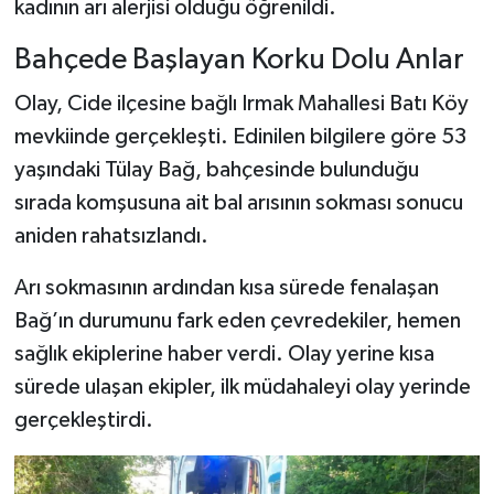
kadının arı alerjisi olduğu öğrenildi.
Şenpazar Haberleri
Bahçede Başlayan Korku Dolu Anlar
Olay, Cide ilçesine bağlı Irmak Mahallesi Batı Köy
Seydiler Haberleri
mevkiinde gerçekleşti. Edinilen bilgilere göre 53
Taşköprü Haberleri
yaşındaki Tülay Bağ, bahçesinde bulunduğu
sırada komşusuna ait bal arısının sokması sonucu
Tosya Haberleri
aniden rahatsızlandı.
Karadeniz Haberleri
Arı sokmasının ardından kısa sürede fenalaşan
Bağ’ın durumunu fark eden çevredekiler, hemen
Ulusal Haberler
sağlık ekiplerine haber verdi. Olay yerine kısa
sürede ulaşan ekipler, ilk müdahaleyi olay yerinde
Teknoloji Haberleri
gerçekleştirdi.
Siyaset Haberleri