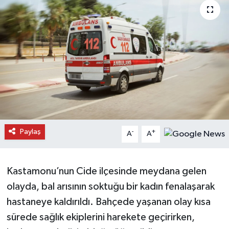
Daday Haberleri
Devrekani Haberleri
Doğanyurt Haberleri
Hanönü Haberleri
İhsangazi Haberleri
Paylaş
-
+
A
A
İnebolu Haberleri
Kastamonu’nun Cide ilçesinde meydana gelen
Küre Haberleri
olayda, bal arısının soktuğu bir kadın fenalaşarak
Merkez Haberleri
hastaneye kaldırıldı. Bahçede yaşanan olay kısa
sürede sağlık ekiplerini harekete geçirirken,
Pınarbaşı Haberleri