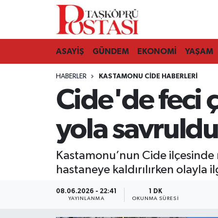
Kastamonu Vefat Edenler
ASAYİŞ
GÜNDEM
EKONOMİ
YAŞAM
Abana Haberleri
HABERLER
KASTAMONU CIDE HABERLERI
Ağlı Haberleri
Cide'de feci 
Araç Haberleri
yola savruld
Azdavay Haberleri
Kastamonu’nun Cide ilçesinde m
Bozkurt Haberleri
hastaneye kaldırılırken olayla il
Çatalzeytin Haberleri
08.06.2026 - 22:41
1 DK
YAYINLANMA
OKUNMA SÜRESI
Cide Haberleri