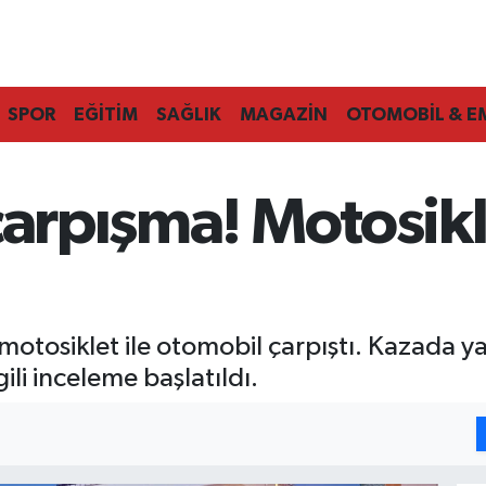
SPOR
EĞİTİM
SAĞLIK
MAGAZİN
OTOMOBİL & E
çarpışma! Motosik
u
otosiklet ile otomobil çarpıştı. Kazada y
gili inceleme başlatıldı.