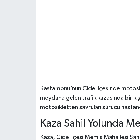
Şenpazar Haberleri
Seydiler Haberleri
Taşköprü Haberleri
Tosya Haberleri
Karadeniz Haberleri
Kastamonu’nun Cide ilçesinde motosik
Ulusal Haberler
meydana gelen trafik kazasında bir kiş
motosikletten savrulan sürücü hastaneye
Teknoloji Haberleri
Kaza Sahil Yolunda M
Siyaset Haberleri
Kaza, Cide ilçesi Memiş Mahallesi Sah