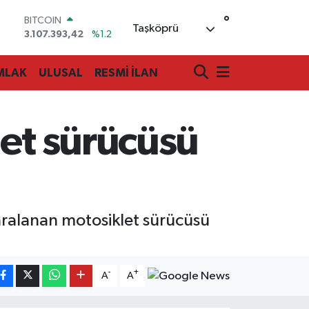
°
BITCOIN
Taşköprü
3.107.393,42
%1.2
DOLAR
47,7106
%0.17
MLAK
ULUSAL
RESMİ İLAN
EURO
55,1652
%0.27
STERLİN
64,4046
%0.35
let sürücüsü
GRAM ALTIN
6618.49
%2.12
BİST100
13.773
%-19
aralanan motosiklet sürücüsü
-
+
A
A