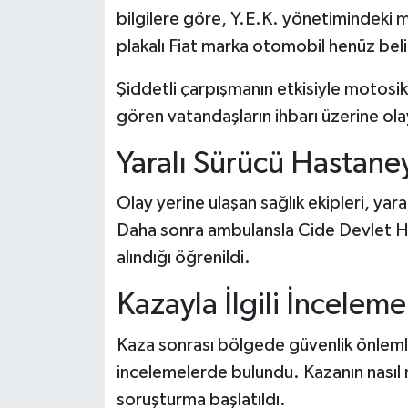
Dünya Haberleri
bilgilere göre, Y.E.K. yönetimindeki 
plakalı Fiat marka otomobil henüz bel
Yerel Haberler
Şiddetli çarpışmanın etkisiyle motosik
Haber Arşivi
gören vatandaşların ihbarı üzerine olay
Yaralı Sürücü Hastaney
Olay yerine ulaşan sağlık ekipleri, yar
Daha sonra ambulansla Cide Devlet Has
alındığı öğrenildi.
Kazayla İlgili İnceleme
Kaza sonrası bölgede güvenlik önlemler
incelemelerde bulundu. Kazanın nasıl 
soruşturma başlatıldı.