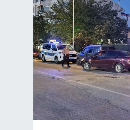
Daday Haberleri
Devrekani Haberleri
Doğanyurt Haberleri
Hanönü Haberleri
İhsangazi Haberleri
İnebolu Haberleri
Küre Haberleri
Merkez Haberleri
Pınarbaşı Haberleri