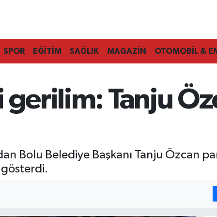
SPOR
EĞİTİM
SAĞLIK
MAGAZİN
OTOMOBİL & E
 gerilim: Tanju Özc
dan Bolu Belediye Başkanı Tanju Özcan parti
 gösterdi.