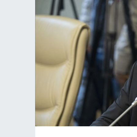
Daday Haberleri
Devrekani Haberleri
Doğanyurt Haberleri
Hanönü Haberleri
İhsangazi Haberleri
İnebolu Haberleri
Küre Haberleri
Merkez Haberleri
Pınarbaşı Haberleri