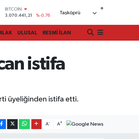
°
BITCOIN
Taşköprü
3.070.441,21
%-0.76
DOLAR
47,7069
%0.17
MLAK
ULUSAL
RESMİ İLAN
EURO
55,0265
%0.01
STERLİN
64,1897
%0.02
an istifa
GRAM ALTIN
6618.49
%2.12
BİST100
13.887
%64
 üyeliğinden istifa etti.
-
+
A
A