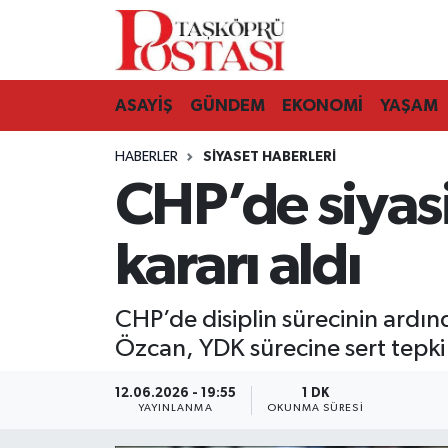
Kastamonu Vefat Edenler
ASAYİŞ
GÜNDEM
EKONOMİ
YAŞAM
Abana Haberleri
HABERLER
SIYASET HABERLERI
Ağlı Haberleri
CHP’de siyasi
Araç Haberleri
kararı aldı
Azdavay Haberleri
CHP’de disiplin sürecinin ardın
Bozkurt Haberleri
Özcan, YDK sürecine sert tepki
Çatalzeytin Haberleri
12.06.2026 - 19:55
1 DK
YAYINLANMA
OKUNMA SÜRESI
Cide Haberleri