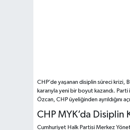
Şenpazar Haberleri
Seydiler Haberleri
Taşköprü Haberleri
Tosya Haberleri
Karadeniz Haberleri
CHP’de yaşanan disiplin süreci krizi, 
Ulusal Haberler
kararıyla yeni bir boyut kazandı. Parti 
Özcan, CHP üyeliğinden ayrıldığını açı
Teknoloji Haberleri
CHP MYK’da Disiplin K
Siyaset Haberleri
Cumhuriyet Halk Partisi Merkez Yöne