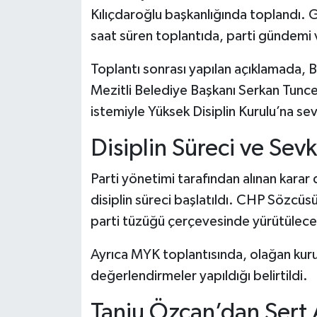
Dünya Haberleri
Kılıçdaroğlu başkanlığında toplandı. 
saat süren toplantıda, parti gündemi v
Yerel Haberler
Toplantı sonrası yapılan açıklamada, 
Haber Arşivi
Mezitli Belediye Başkanı Serkan Tuncer
istemiyle Yüksek Disiplin Kurulu’na sev
Disiplin Süreci ve Sevk
Parti yönetimi tarafından alınan karar
disiplin süreci başlatıldı. CHP Sözcüs
parti tüzüğü çerçevesinde yürütüleceğ
Ayrıca MYK toplantısında, olağan kurul
değerlendirmeler yapıldığı belirtildi.
Tanju Özcan’dan Sert