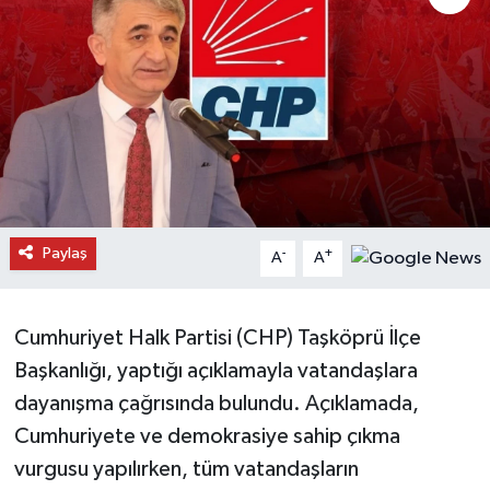
Daday Haberleri
Devrekani Haberleri
Doğanyurt Haberleri
Hanönü Haberleri
Paylaş
-
+
A
A
İhsangazi Haberleri
İnebolu Haberleri
Cumhuriyet Halk Partisi (CHP) Taşköprü İlçe
Başkanlığı, yaptığı açıklamayla vatandaşlara
Küre Haberleri
dayanışma çağrısında bulundu. Açıklamada,
Merkez Haberleri
Cumhuriyete ve demokrasiye sahip çıkma
vurgusu yapılırken, tüm vatandaşların
Pınarbaşı Haberleri