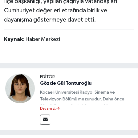
İlçe başkanlığı, yapılan çağrıyla vatandaşları
Cumhuriyet değerleri etrafında birlik ve
dayanışma göstermeye davet etti.
Kaynak:
Haber Merkezi
EDİTÖR
Gözde Gül Tonturoğlu
Kocaeli Üniversitesi Radyo, Sinema ve
Televizyon Bölümü mezunudur. Daha önce
Sözcü Gazetesi’nde köşe yazarlığı yapmış ve
Devam Et
sayfa tasarımı alanında görev almıştır.