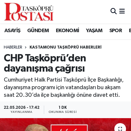
Kastamonu Vefat Edenler
ASAYİŞ
GÜNDEM
EKONOMİ
YAŞAM
SPOR
Abana Haberleri
HABERLER
KASTAMONU TAŞKÖPRÜ HABERLERI
Ağlı Haberleri
CHP Taşköprü’den
dayanışma çağrısı
Araç Haberleri
Cumhuriyet Halk Partisi Taşköprü İlçe Başkanlığı,
Azdavay Haberleri
dayanışma programı için vatandaşları bu akşam
saat 20.30’da ilçe başkanlığı önüne davet etti.
Bozkurt Haberleri
22.05.2026 - 17:42
1 DK
Çatalzeytin Haberleri
YAYINLANMA
OKUNMA SÜRESI
Cide Haberleri