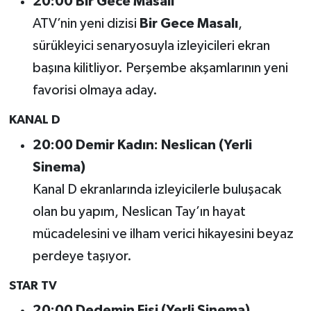
20:00 Bir Gece Masalı
Dünya Haberleri
ATV’nin yeni dizisi
Bir Gece Masalı
,
Yerel Haberler
sürükleyici senaryosuyla izleyicileri ekran
başına kilitliyor. Perşembe akşamlarının yeni
Haber Arşivi
favorisi olmaya aday.
KANAL D
20:00 Demir Kadın: Neslican (Yerli
Sinema)
Kanal D ekranlarında izleyicilerle buluşacak
olan bu yapım, Neslican Tay’ın hayat
mücadelesini ve ilham verici hikayesini beyaz
perdeye taşıyor.
STAR TV
20:00 Dedemin Fişi (Yerli Sinema)