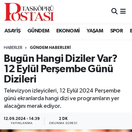
Kastamonu Vefat Edenler
ASAYİŞ
GÜNDEM
EKONOMİ
YAŞAM
SPOR
Abana Haberleri
HABERLER
GÜNDEM HABERLERI
Ağlı Haberleri
Bugün Hangi Diziler Var?
12 Eylül Perşembe Günü
Araç Haberleri
Dizileri
Azdavay Haberleri
Televizyon izleyicileri, 12 Eylül 2024 Perşembe
Bozkurt Haberleri
günü ekranlarda hangi dizi ve programların yer
alacağını merak ediyor.
Çatalzeytin Haberleri
12.09.2024 - 14:39
2 DK
YAYINLANMA
OKUNMA SÜRESI
Cide Haberleri