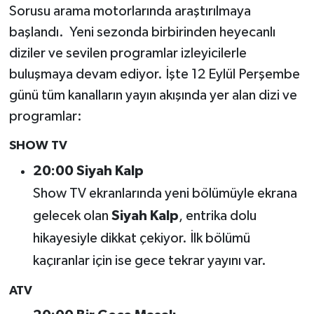
Sorusu arama motorlarında araştırılmaya
başlandı. Yeni sezonda birbirinden heyecanlı
Şenpazar Haberleri
diziler ve sevilen programlar izleyicilerle
Seydiler Haberleri
buluşmaya devam ediyor. İşte 12 Eylül Perşembe
günü tüm kanalların yayın akışında yer alan dizi ve
Taşköprü Haberleri
programlar:
Tosya Haberleri
SHOW TV
20:00 Siyah Kalp
Karadeniz Haberleri
Show TV ekranlarında yeni bölümüyle ekrana
Ulusal Haberler
gelecek olan
Siyah Kalp
, entrika dolu
hikayesiyle dikkat çekiyor. İlk bölümü
Teknoloji Haberleri
kaçıranlar için ise gece tekrar yayını var.
Siyaset Haberleri
ATV