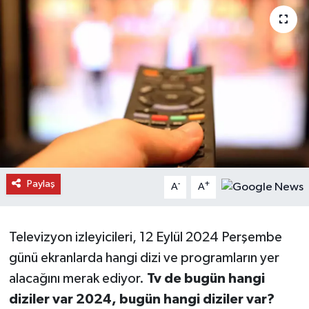
Daday Haberleri
Devrekani Haberleri
Doğanyurt Haberleri
Hanönü Haberleri
İhsangazi Haberleri
Paylaş
-
+
A
A
İnebolu Haberleri
Küre Haberleri
Televizyon izleyicileri, 12 Eylül 2024 Perşembe
günü ekranlarda hangi dizi ve programların yer
Merkez Haberleri
alacağını merak ediyor.
Tv de bugün hangi
diziler var 2024, bugün hangi diziler var?
Pınarbaşı Haberleri