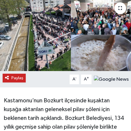
Daday Haberleri
Devrekani Haberleri
Doğanyurt Haberleri
Hanönü Haberleri
İhsangazi Haberleri
Paylaş
-
+
A
A
İnebolu Haberleri
Küre Haberleri
Kastamonu’nun Bozkurt ilçesinde kuşaktan
kuşağa aktarılan geleneksel pilav şöleni için
Merkez Haberleri
beklenen tarih açıklandı. Bozkurt Belediyesi, 134
yıllık geçmişe sahip olan pilav şöleniyle birlikte
Pınarbaşı Haberleri