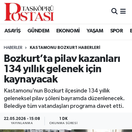
Kastamonu Vefat Edenler
ASAYİŞ
GÜNDEM
EKONOMİ
YAŞAM
SPOR
Abana Haberleri
HABERLER
KASTAMONU BOZKURT HABERLERI
Ağlı Haberleri
Bozkurt’ta pilav kazanları
134 yıllık gelenek için
Araç Haberleri
kaynayacak
Azdavay Haberleri
Kastamonu’nun Bozkurt ilçesinde 134 yıllık
Bozkurt Haberleri
geleneksel pilav şöleni bayramda düzenlenecek.
Belediye tüm vatandaşları programa davet etti.
Çatalzeytin Haberleri
22.05.2026 - 15:08
1 DK
YAYINLANMA
OKUNMA SÜRESI
Cide Haberleri