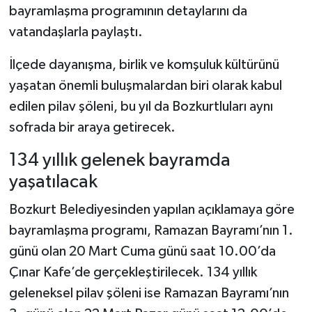
bayramlaşma programının detaylarını da
vatandaşlarla paylaştı.
Şenpazar Haberleri
İlçede dayanışma, birlik ve komşuluk kültürünü
Seydiler Haberleri
yaşatan önemli buluşmalardan biri olarak kabul
Taşköprü Haberleri
edilen pilav şöleni, bu yıl da Bozkurtluları aynı
sofrada bir araya getirecek.
Tosya Haberleri
134 yıllık gelenek bayramda
Karadeniz Haberleri
yaşatılacak
Bozkurt Belediyesinden yapılan açıklamaya göre
Ulusal Haberler
bayramlaşma programı, Ramazan Bayramı’nın 1.
Teknoloji Haberleri
günü olan 20 Mart Cuma günü saat 10.00’da
Çınar Kafe’de gerçekleştirilecek. 134 yıllık
Siyaset Haberleri
geleneksel pilav şöleni ise Ramazan Bayramı’nın