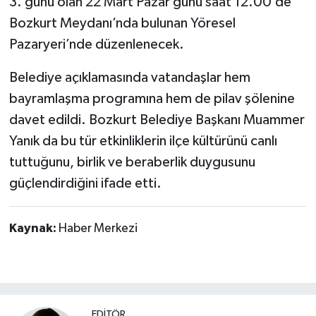
3. günü olan 22 Mart Pazar günü saat 12.00’de
Dünya Haberleri
Bozkurt Meydanı’nda bulunan Yöresel
Yerel Haberler
Pazaryeri’nde düzenlenecek.
Belediye açıklamasında vatandaşlar hem
Haber Arşivi
bayramlaşma programına hem de pilav şölenine
davet edildi. Bozkurt Belediye Başkanı Muammer
Yanık da bu tür etkinliklerin ilçe kültürünü canlı
tuttuğunu, birlik ve beraberlik duygusunu
güçlendirdiğini ifade etti.
Kaynak:
Haber Merkezi
EDİTÖR