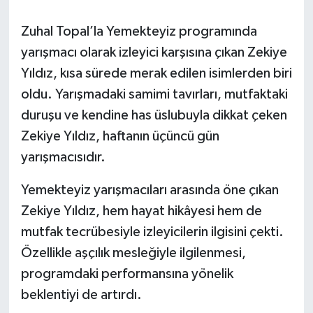
Daday Haberleri
Zuhal Topal’la Yemekteyiz programında
yarışmacı olarak izleyici karşısına çıkan Zekiye
Devrekani Haberleri
Yıldız, kısa sürede merak edilen isimlerden biri
oldu. Yarışmadaki samimi tavırları, mutfaktaki
Doğanyurt Haberleri
duruşu ve kendine has üslubuyla dikkat çeken
Hanönü Haberleri
Zekiye Yıldız, haftanın üçüncü gün
yarışmacısıdır.
İhsangazi Haberleri
Yemekteyiz yarışmacıları arasında öne çıkan
İnebolu Haberleri
Zekiye Yıldız, hem hayat hikâyesi hem de
mutfak tecrübesiyle izleyicilerin ilgisini çekti.
Küre Haberleri
Özellikle aşçılık mesleğiyle ilgilenmesi,
programdaki performansına yönelik
Merkez Haberleri
beklentiyi de artırdı.
Pınarbaşı Haberleri