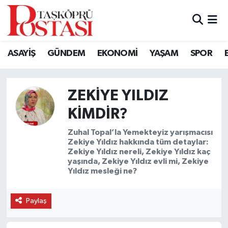
Kastamonu Vefat Edenler
ASAYİŞ
GÜNDEM
EKONOMİ
YAŞAM
SPOR
Abana Haberleri
Ağlı Haberleri
ZEKIYE YILDIZ
KIMDIR?
Araç Haberleri
Zuhal Topal’la Yemekteyiz yarışmacısı
Zekiye Yıldız hakkında tüm detaylar:
Azdavay Haberleri
Zekiye Yıldız nereli, Zekiye Yıldız kaç
yaşında, Zekiye Yıldız evli mi, Zekiye
Bozkurt Haberleri
Yıldız mesleği ne?
Çatalzeytin Haberleri
Paylaş
Cide Haberleri