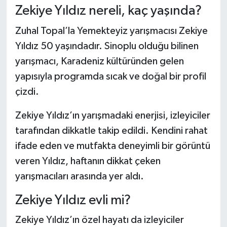
Zekiye Yıldız nereli, kaç yaşında?
Şenpazar Haberleri
Zuhal Topal’la Yemekteyiz yarışmacısı Zekiye
Yıldız 50 yaşındadır. Sinoplu olduğu bilinen
Seydiler Haberleri
yarışmacı, Karadeniz kültüründen gelen
Taşköprü Haberleri
yapısıyla programda sıcak ve doğal bir profil
çizdi.
Tosya Haberleri
Zekiye Yıldız’ın yarışmadaki enerjisi, izleyiciler
Karadeniz Haberleri
tarafından dikkatle takip edildi. Kendini rahat
ifade eden ve mutfakta deneyimli bir görüntü
Ulusal Haberler
veren Yıldız, haftanın dikkat çeken
yarışmacıları arasında yer aldı.
Teknoloji Haberleri
Zekiye Yıldız evli mi?
Siyaset Haberleri
Zekiye Yıldız’ın özel hayatı da izleyiciler