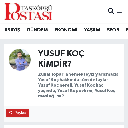
Kastamonu Vefat Edenler
ASAYİŞ
GÜNDEM
EKONOMİ
YAŞAM
SPOR
Abana Haberleri
Ağlı Haberleri
YUSUF KOÇ
KIMDIR?
Araç Haberleri
Zuhal Topal’la Yemekteyiz yarışmacısı
Yusuf Koç hakkında tüm detaylar:
Azdavay Haberleri
Yusuf Koç nereli, Yusuf Koç kaç
yaşında, Yusuf Koç evli mi, Yusuf Koç
Bozkurt Haberleri
mesleği ne?
Çatalzeytin Haberleri
Paylaş
Cide Haberleri