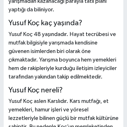
yarışmadan kazanacağı parayla tatil planı
yaptığı da biliniyor.
Şenpazar Haberleri
Yusuf Koç kaç yaşında?
Seydiler Haberleri
Yusuf Koç 48 yaşındadır. Hayat tecrübesi ve
Taşköprü Haberleri
mutfak bilgisiyle yarışmada kendisine
güvenen isimlerden biri olarak öne
Tosya Haberleri
çıkmaktadır. Yarışma boyunca hem yemekleri
hem de rakipleriyle kurduğu iletişim izleyiciler
Karadeniz Haberleri
tarafından yakından takip edilmektedir.
Ulusal Haberler
Yusuf Koç nereli?
Teknoloji Haberleri
Yusuf Koç aslen Karslıdır. Kars mutfağı, et
yemekleri, hamur işleri ve yöresel
Siyaset Haberleri
lezzetleriyle bilinen güçlü bir mutfak kültürüne
sahiptir. Bu nedenle Koç’un memleketinden