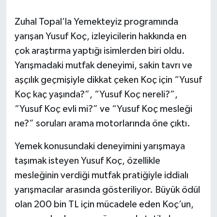
Daday Haberleri
Zuhal Topal’la Yemekteyiz programında
yarışan Yusuf Koç, izleyicilerin hakkında en
Devrekani Haberleri
çok araştırma yaptığı isimlerden biri oldu.
Yarışmadaki mutfak deneyimi, sakin tavrı ve
Doğanyurt Haberleri
aşçılık geçmişiyle dikkat çeken Koç için “Yusuf
Hanönü Haberleri
Koç kaç yaşında?”, “Yusuf Koç nereli?”,
“Yusuf Koç evli mi?” ve “Yusuf Koç mesleği
İhsangazi Haberleri
ne?” soruları arama motorlarında öne çıktı.
İnebolu Haberleri
Yemek konusundaki deneyimini yarışmaya
taşımak isteyen Yusuf Koç, özellikle
Küre Haberleri
mesleğinin verdiği mutfak pratiğiyle iddialı
yarışmacılar arasında gösteriliyor. Büyük ödül
Merkez Haberleri
olan 200 bin TL için mücadele eden Koç’un,
Pınarbaşı Haberleri