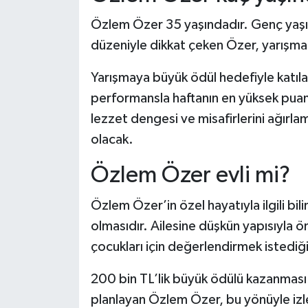
Dünya Haberleri
Özlem Özer 35 yaşındadır. Genç yaşı
Yerel Haberler
düzeniyle dikkat çeken Özer, yarışmada
Haber Arşivi
Yarışmaya büyük ödül hedefiyle katı
performansla haftanın en yüksek puanı
lezzet dengesi ve misafirlerini ağırla
olacak.
Özlem Özer evli mi?
Özlem Özer’in özel hayatıyla ilgili bil
olmasıdır. Ailesine düşkün yapısıyla 
çocukları için değerlendirmek istediğin
200 bin TL’lik büyük ödülü kazanması 
planlayan Özlem Özer, bu yönüyle izley