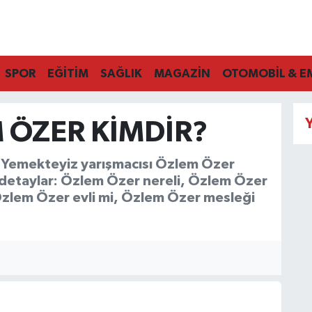
SPOR
EĞİTİM
SAĞLIK
MAGAZİN
OTOMOBİL & E
Y
 ÖZER KIMDIR?
a Yemekteyiz yarışmacısı Özlem Özer
detaylar: Özlem Özer nereli, Özlem Özer
Özlem Özer evli mi, Özlem Özer mesleği