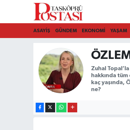
Kastamonu Vefat Edenler
ASAYİŞ
GÜNDEM
EKONOMİ
YAŞAM
Abana Haberleri
ÖZLEM
Ağlı Haberleri
Araç Haberleri
Zuhal Topal’l
hakkında tüm 
Azdavay Haberleri
kaç yaşında, 
ne?
Bozkurt Haberleri
Çatalzeytin Haberleri
Cide Haberleri