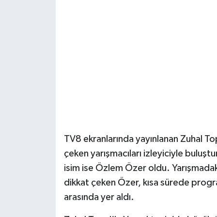
Daday Haberleri
Devrekani Haberleri
Doğanyurt Haberleri
Hanönü Haberleri
İhsangazi Haberleri
TV8 ekranlarında yayınlanan Zuhal Top
İnebolu Haberleri
çeken yarışmacıları izleyiciyle buluşt
Küre Haberleri
isim ise Özlem Özer oldu. Yarışmadak
dikkat çeken Özer, kısa sürede program
Merkez Haberleri
arasında yer aldı.
Pınarbaşı Haberleri