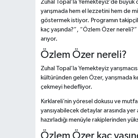
Zuhal Topal’la Yemekteyiz’de büyük 
yarışmada hem el lezzetini hem de mi
Şenpazar Haberleri
göstermek istiyor. Programın takipç
kaç yaşında?”, “Özlem Özer nereli?” 
Seydiler Haberleri
arıyor.
Taşköprü Haberleri
Özlem Özer nereli?
Tosya Haberleri
Zuhal Topal’la Yemekteyiz yarışmacısı
kültüründen gelen Özer, yarışmada ke
Karadeniz Haberleri
çekmeyi hedefliyor.
Ulusal Haberler
Kırklareli’nin yöresel dokusu ve mutfa
Teknoloji Haberleri
yansıyabilecek detaylar arasında yer 
hazırladığı menüyle rakiplerinden yük
Siyaset Haberleri
Özlem Özer kaç yaşın