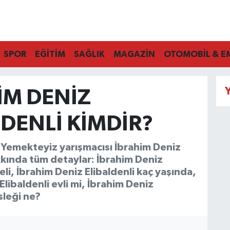
SPOR
EĞİTİM
SAĞLIK
MAGAZİN
OTOMOBİL & E
Y
IM DENIZ
LDENLI KIMDIR?
 Yemekteyiz yarışmacısı İbrahim Deniz
kkında tüm detaylar: İbrahim Deniz
eli, İbrahim Deniz Elibaldenli kaç yaşında,
Elibaldenli evli mi, İbrahim Deniz
sleği ne?