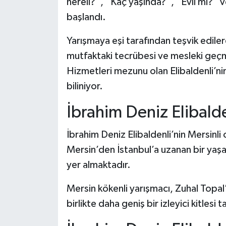
nereli?”, “Kaç yaşında?”, “Evli mi?” v
başlandı.
Şenpazar Haberleri
Yarışmaya eşi tarafından teşvik edilere
Seydiler Haberleri
mutfaktaki tecrübesi ve mesleki geçmi
Hizmetleri mezunu olan Elibaldenli’nin
Taşköprü Haberleri
biliniyor.
Tosya Haberleri
İbrahim Deniz Elibalde
Karadeniz Haberleri
İbrahim Deniz Elibaldenli’nin Mersinli
Mersin’den İstanbul’a uzanan bir yaş
Ulusal Haberler
yer almaktadır.
Teknoloji Haberleri
Mersin kökenli yarışmacı, Zuhal Topa
birlikte daha geniş bir izleyici kitlesi
Siyaset Haberleri