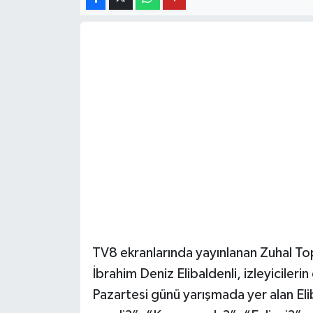
Daday Haberleri
Devrekani Haberleri
Doğanyurt Haberleri
Hanönü Haberleri
İhsangazi Haberleri
İnebolu Haberleri
Küre Haberleri
TV8 ekranlarında yayınlanan Zuhal T
İbrahim Deniz Elibaldenli, izleyicilerin
Merkez Haberleri
Pazartesi günü yarışmada yer alan Eli
Pınarbaşı Haberleri