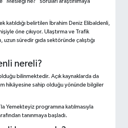
e “Mesleği ne?” soruları araştırılmaya
k katıldığı belirtilen İbrahim Deniz Elibaldenli,
şiyle öne çıkıyor. Ulaştırma ve Trafik
, uzun süredir gıda sektöründe çalıştığı
nli nereli?
 olduğu bilinmektedir. Açık kaynaklarda da
am hikâyesine sahip olduğu yönünde bilgiler
l’la Yemekteyiz programına katılmasıyla
 tarafından tanınmaya başladı.