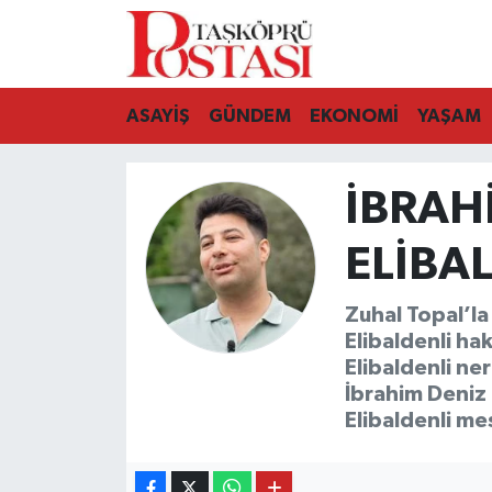
Kastamonu Vefat Edenler
ASAYİŞ
GÜNDEM
EKONOMİ
YAŞAM
Abana Haberleri
İBRAH
Ağlı Haberleri
ELIBA
Araç Haberleri
Azdavay Haberleri
Zuhal Topal’la
Elibaldenli ha
Bozkurt Haberleri
Elibaldenli ner
İbrahim Deniz 
Çatalzeytin Haberleri
Elibaldenli me
Cide Haberleri