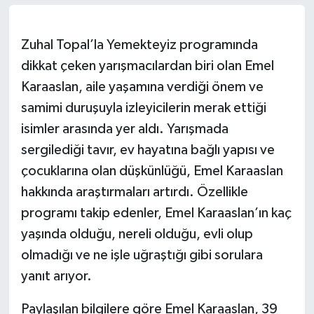
Daday Haberleri
Zuhal Topal’la Yemekteyiz programında
Devrekani Haberleri
dikkat çeken yarışmacılardan biri olan Emel
Karaaslan, aile yaşamına verdiği önem ve
Doğanyurt Haberleri
samimi duruşuyla izleyicilerin merak ettiği
isimler arasında yer aldı. Yarışmada
Hanönü Haberleri
sergilediği tavır, ev hayatına bağlı yapısı ve
İhsangazi Haberleri
çocuklarına olan düşkünlüğü, Emel Karaaslan
hakkında araştırmaları artırdı. Özellikle
İnebolu Haberleri
programı takip edenler, Emel Karaaslan’ın kaç
yaşında olduğu, nereli olduğu, evli olup
Küre Haberleri
olmadığı ve ne işle uğraştığı gibi sorulara
Merkez Haberleri
yanıt arıyor.
Paylaşılan bilgilere göre Emel Karaaslan, 39
Pınarbaşı Haberleri