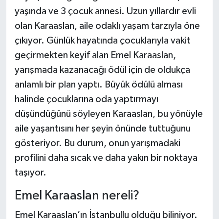
yaşında ve 3 çocuk annesi. Uzun yıllardır evli
Şenpazar Haberleri
olan Karaaslan, aile odaklı yaşam tarzıyla öne
çıkıyor. Günlük hayatında çocuklarıyla vakit
Seydiler Haberleri
geçirmekten keyif alan Emel Karaaslan,
yarışmada kazanacağı ödül için de oldukça
Taşköprü Haberleri
anlamlı bir plan yaptı. Büyük ödülü alması
Tosya Haberleri
halinde çocuklarına oda yaptırmayı
düşündüğünü söyleyen Karaaslan, bu yönüyle
Karadeniz Haberleri
aile yaşantısını her şeyin önünde tuttuğunu
gösteriyor. Bu durum, onun yarışmadaki
Ulusal Haberler
profilini daha sıcak ve daha yakın bir noktaya
taşıyor.
Teknoloji Haberleri
Emel Karaaslan nereli?
Siyaset Haberleri
Emel Karaaslan’ın İstanbullu olduğu biliniyor.