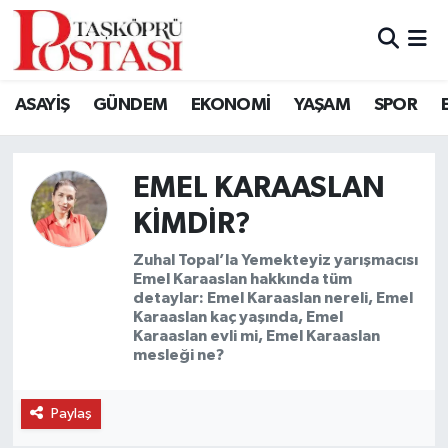
Kastamonu Vefat Edenler
ASAYİŞ
GÜNDEM
EKONOMİ
YAŞAM
SPOR
Abana Haberleri
Ağlı Haberleri
EMEL KARAASLAN
KIMDIR?
Araç Haberleri
Zuhal Topal’la Yemekteyiz yarışmacısı
Emel Karaaslan hakkında tüm
Azdavay Haberleri
detaylar: Emel Karaaslan nereli, Emel
Karaaslan kaç yaşında, Emel
Bozkurt Haberleri
Karaaslan evli mi, Emel Karaaslan
mesleği ne?
Çatalzeytin Haberleri
Paylaş
Cide Haberleri