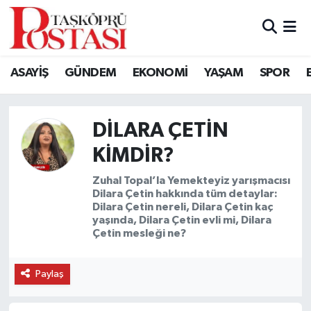
Kastamonu Vefat Edenler
ASAYİŞ
GÜNDEM
EKONOMİ
YAŞAM
SPOR
Abana Haberleri
Ağlı Haberleri
DILARA ÇETIN
KIMDIR?
Araç Haberleri
Zuhal Topal’la Yemekteyiz yarışmacısı
Dilara Çetin hakkında tüm detaylar:
Azdavay Haberleri
Dilara Çetin nereli, Dilara Çetin kaç
yaşında, Dilara Çetin evli mi, Dilara
Bozkurt Haberleri
Çetin mesleği ne?
Çatalzeytin Haberleri
Paylaş
Cide Haberleri