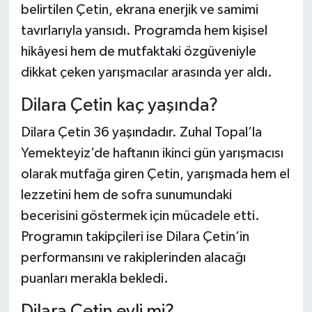
belirtilen Çetin, ekrana enerjik ve samimi
tavırlarıyla yansıdı. Programda hem kişisel
Şenpazar Haberleri
hikâyesi hem de mutfaktaki özgüveniyle
Seydiler Haberleri
dikkat çeken yarışmacılar arasında yer aldı.
Dilara Çetin kaç yaşında?
Taşköprü Haberleri
Dilara Çetin 36 yaşındadır. Zuhal Topal’la
Tosya Haberleri
Yemekteyiz’de haftanın ikinci gün yarışmacısı
olarak mutfağa giren Çetin, yarışmada hem el
Karadeniz Haberleri
lezzetini hem de sofra sunumundaki
Ulusal Haberler
becerisini göstermek için mücadele etti.
Programın takipçileri ise Dilara Çetin’in
Teknoloji Haberleri
performansını ve rakiplerinden alacağı
puanları merakla bekledi.
Siyaset Haberleri
Dilara Çetin evli mi?