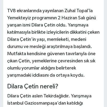
Daday Haberleri
TV8 ekranlarında yayınlanan Zuhal Topal’la
Yemekteyiz programının 2 Haziran Salı günü
Devrekani Haberleri
yarışan ismi Dilara Çetin oldu. Yarışmaya
katılmasıyla birlikte izleyicilerin dikkatini çeken
Doğanyurt Haberleri
Dilara Çetin’in yaşı, memleketi, medeni
Hanönü Haberleri
durumu ve mesleği araştırılmaya başlandı.
Mutfakta kendisine güvenen tavırlarıyla öne
İhsangazi Haberleri
çıkan Çetin, yemeklerine çevresinden sık sık
olumlu yorumlar aldığını belirterek
İnebolu Haberleri
yarışmadaki iddiasını da ortaya koydu.
Küre Haberleri
Dilara Çetin nereli?
Merkez Haberleri
Dilara Çetin aslen Tekirdağlıdır. Yarışmaya
İstanbul Gaziosmanpaşa’dan katıldığı
Pınarbaşı Haberleri