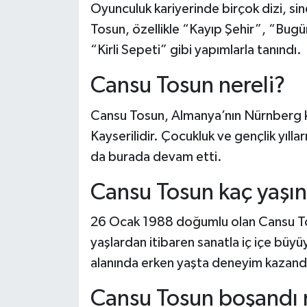
Oyunculuk kariyerinde birçok dizi, sin
Tosun, özellikle “Kayıp Şehir”, “Bug
Şenpazar Haberleri
“Kirli Sepeti” gibi yapımlarla tanındı.
Seydiler Haberleri
Cansu Tosun nereli?
Taşköprü Haberleri
Cansu Tosun, Almanya’nın Nürnberg k
Kayserilidir. Çocukluk ve gençlik yıll
Tosya Haberleri
da burada devam etti.
Karadeniz Haberleri
Cansu Tosun kaç yaşı
Ulusal Haberler
26 Ocak 1988 doğumlu olan Cansu Tosu
Teknoloji Haberleri
yaşlardan itibaren sanatla iç içe bü
alanında erken yaşta deneyim kazand
Siyaset Haberleri
Cansu Tosun boşandı 