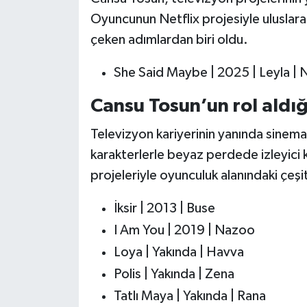
Oyuncunun Netflix projesiyle uluslarar
çeken adımlardan biri oldu.
She Said Maybe | 2025 | Leyla | N
Cansu Tosun’un rol aldığı
Televizyon kariyerinin yanında sinema
karakterlerle beyaz perdede izleyici ka
projeleriyle oyunculuk alanındaki çeşitli
İksir | 2013 | Buse
I Am You | 2019 | Nazoo
Loya | Yakında | Havva
Polis | Yakında | Zena
Tatlı Maya | Yakında | Rana