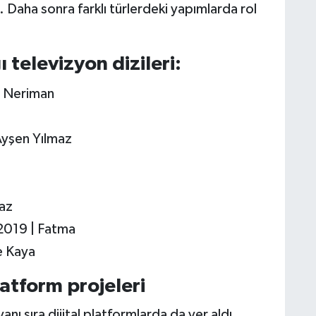
. Daha sonra farklı türlerdeki yapımlarda rol
 televizyon dizileri:
| Neriman
Ayşen Yılmaz
maz
2019 | Fatma
e Kaya
latform projeleri
nı sıra dijital platformlarda da yer aldı.