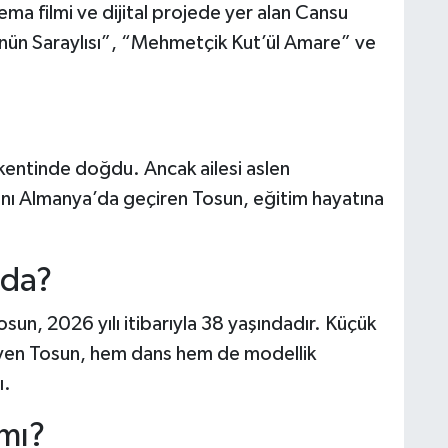
ema filmi ve dijital projede yer alan Cansu
ünün Saraylısı”, “Mehmetçik Kut’ül Amare” ve
entinde doğdu. Ancak ailesi aslen
arını Almanya’da geçiren Tosun, eğitim hayatına
nda?
n, 2026 yılı itibarıyla 38 yaşındadır. Küçük
yüyen Tosun, hem dans hem de modellik
ı.
mı?