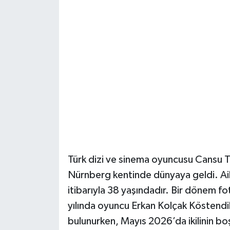
Daday Haberleri
Devrekani Haberleri
Doğanyurt Haberleri
Hanönü Haberleri
İhsangazi Haberleri
İnebolu Haberleri
Türk dizi ve sinema oyuncusu Cansu 
Nürnberg kentinde dünyaya geldi. Aile
Küre Haberleri
itibarıyla 38 yaşındadır. Bir dönem f
Merkez Haberleri
yılında oyuncu Erkan Kolçak Köstendil i
bulunurken, Mayıs 2026’da ikilinin bo
Pınarbaşı Haberleri