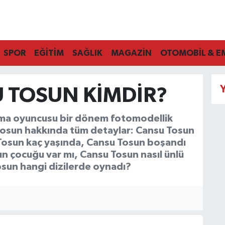
SPOR
EĞİTİM
SAĞLIK
MAGAZİN
OTOMOBİL & E
Y
 TOSUN KIMDIR?
nema oyuncusu bir dönem fotomodellik
osun hakkında tüm detaylar: Cansu Tosun
 Tosun kaç yaşında, Cansu Tosun boşandı
n çocuğu var mı, Cansu Tosun nasıl ünlü
osun hangi dizilerde oynadı?