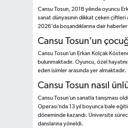
Dünya Haberleri
Cansu Tosun, 2018 yılında oyuncu Erk
Yerel Haberler
sanat dünyasının dikkat çeken çiftleri 
2026’da boşandıklarına dair haberle
Haber Arşivi
Cansu Tosun’un çocuğ
Cansu Tosun’un Erkan Kolçak Köstendil
bulunmaktadır. Oyuncu, özel hayatını
eden isimler arasında yer almaktadır.
Cansu Tosun nasıl ünl
Cansu Tosun’un sanatla tanışması ol
Operası’nda 13 yıl boyunca bale eğitim
döneminde kazandı. Üniversite süreci
danslarına yöneldi.