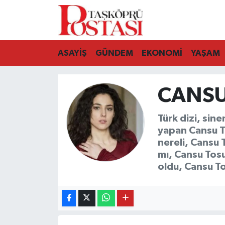
Kastamonu Vefat Edenler
ASAYİŞ
GÜNDEM
EKONOMİ
YAŞAM
Abana Haberleri
CANSU
Ağlı Haberleri
Araç Haberleri
Türk dizi, si
yapan Cansu T
Azdavay Haberleri
nereli, Cansu
mı, Cansu Tosu
Bozkurt Haberleri
oldu, Cansu T
Çatalzeytin Haberleri
Cide Haberleri