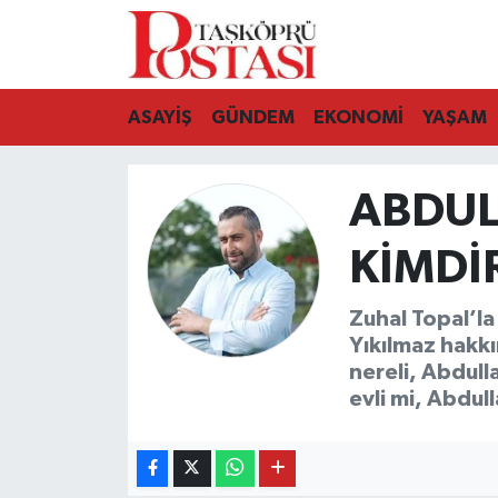
Kastamonu Vefat Edenler
ASAYİŞ
GÜNDEM
EKONOMİ
YAŞAM
Abana Haberleri
ABDUL
Ağlı Haberleri
KIMDI
Araç Haberleri
Azdavay Haberleri
Zuhal Topal’l
Yıkılmaz hakkı
Bozkurt Haberleri
nereli, Abdull
evli mi, Abdul
Çatalzeytin Haberleri
Cide Haberleri