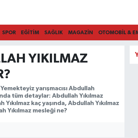
SPOR
EĞİTİM
SAĞLIK
MAGAZİN
OTOMOBİL & E
Y
LAH YIKILMAZ
R?
a Yemekteyiz yarışmacısı Abdullah
nda tüm detaylar: Abdullah Yıkılmaz
ah Yıkılmaz kaç yaşında, Abdullah Yıkılmaz
lah Yıkılmaz mesleği ne?