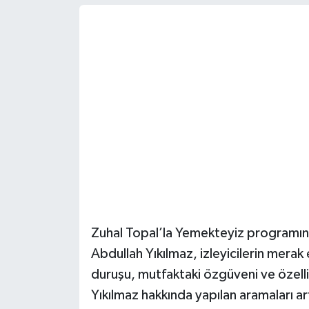
Daday Haberleri
Devrekani Haberleri
Doğanyurt Haberleri
Hanönü Haberleri
İhsangazi Haberleri
İnebolu Haberleri
Zuhal Topal’la Yemekteyiz programın
Küre Haberleri
Abdullah Yıkılmaz, izleyicilerin merak 
Merkez Haberleri
duruşu, mutfaktaki özgüveni ve özelli
Yıkılmaz hakkında yapılan aramaları art
Pınarbaşı Haberleri