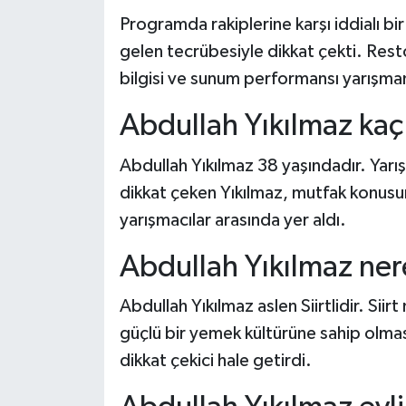
Programda rakiplerine karşı iddialı b
Şenpazar Haberleri
gelen tecrübesiyle dikkat çekti. Rest
bilgisi ve sunum performansı yarışmanı
Seydiler Haberleri
Abdullah Yıkılmaz kaç
Taşköprü Haberleri
Abdullah Yıkılmaz 38 yaşındadır. Yarı
Tosya Haberleri
dikkat çeken Yıkılmaz, mutfak konus
yarışmacılar arasında yer aldı.
Karadeniz Haberleri
Abdullah Yıkılmaz ner
Ulusal Haberler
Abdullah Yıkılmaz aslen Siirtlidir. Siir
Teknoloji Haberleri
güçlü bir yemek kültürüne sahip olması
dikkat çekici hale getirdi.
Siyaset Haberleri