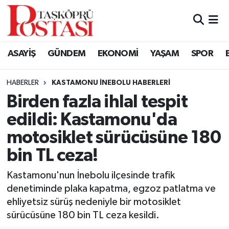
Kastamonu Vefat Edenler
ASAYİŞ
GÜNDEM
EKONOMİ
YAŞAM
SPOR
Abana Haberleri
HABERLER
KASTAMONU İNEBOLU HABERLERI
Ağlı Haberleri
Birden fazla ihlal tespit
edildi: Kastamonu'da
Araç Haberleri
motosiklet sürücüsüne 180
Azdavay Haberleri
bin TL ceza!
Bozkurt Haberleri
Kastamonu'nun İnebolu ilçesinde trafik
denetiminde plaka kapatma, egzoz patlatma ve
Çatalzeytin Haberleri
ehliyetsiz sürüş nedeniyle bir motosiklet
sürücüsüne 180 bin TL ceza kesildi.
Cide Haberleri