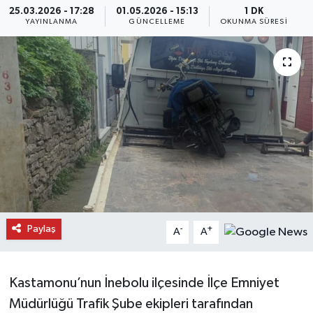
25.03.2026 - 17:28
01.05.2026 - 15:13
1 DK
YAYINLANMA
GÜNCELLEME
OKUNMA SÜRESI
Daday Haberleri
Devrekani Haberleri
Doğanyurt Haberleri
Hanönü Haberleri
İhsangazi Haberleri
İnebolu Haberleri
Paylaş
-
+
A
A
Küre Haberleri
Merkez Haberleri
Kastamonu’nun İnebolu ilçesinde İlçe Emniyet
Müdürlüğü Trafik Şube ekipleri tarafından
Pınarbaşı Haberleri