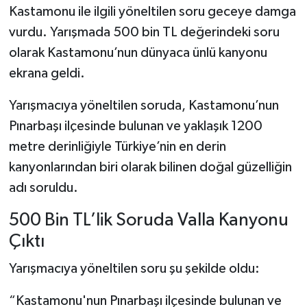
Kastamonu ile ilgili yöneltilen soru geceye damga
vurdu. Yarışmada 500 bin TL değerindeki soru
Şenpazar Haberleri
olarak Kastamonu’nun dünyaca ünlü kanyonu
Seydiler Haberleri
ekrana geldi.
Taşköprü Haberleri
Yarışmacıya yöneltilen soruda, Kastamonu’nun
Pınarbaşı ilçesinde bulunan ve yaklaşık 1200
Tosya Haberleri
metre derinliğiyle Türkiye’nin en derin
kanyonlarından biri olarak bilinen doğal güzelliğin
Karadeniz Haberleri
adı soruldu.
Ulusal Haberler
500 Bin TL’lik Soruda Valla Kanyonu
Çıktı
Teknoloji Haberleri
Yarışmacıya yöneltilen soru şu şekilde oldu:
Siyaset Haberleri
“Kastamonu'nun Pınarbaşı ilçesinde bulunan ve