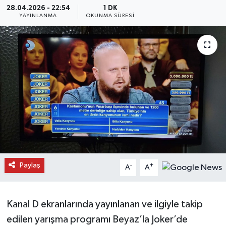
28.04.2026 - 22:54
1 DK
YAYINLANMA
OKUNMA SÜRESI
Daday Haberleri
Devrekani Haberleri
Doğanyurt Haberleri
Hanönü Haberleri
İhsangazi Haberleri
İnebolu Haberleri
Paylaş
-
+
A
A
Küre Haberleri
Merkez Haberleri
Kanal D ekranlarında yayınlanan ve ilgiyle takip
edilen yarışma programı Beyaz’la Joker’de
Pınarbaşı Haberleri