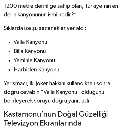
Dünya Haberleri
1200 metre derinliğe sahip olan, Türkiye'nin en
derin kanyonunun ismi nedir?”
Yerel Haberler
Şıklarda ise şu seçenekler yer aldı:
Haber Arşivi
Valla Kanyonu
Billa Kanyonu
Yeminle Kanyonu
Harbiden Kanyonu
Yarışmacı, iki joker hakkını kullandıktan sonra
doğru cevabın “Valla Kanyonu” olduğunu
belirleyerek soruyu doğru yanıtladı.
Kastamonu’nun Doğal Güzelliği
Televizyon Ekranlarında