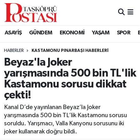
Kastamonu Vefat Edenler
ASAYİŞ
GÜNDEM
EKONOMİ
YAŞAM
SPOR
Abana Haberleri
HABERLER
KASTAMONU PINARBAŞI HABERLERI
Ağlı Haberleri
Beyaz'la Joker
yarışmasında 500 bin TL'lik
Araç Haberleri
Kastamonu sorusu dikkat
Azdavay Haberleri
çekti!
Bozkurt Haberleri
Kanal D’de yayınlanan Beyaz’la Joker
yarışmasında 500 bin TL’lik Kastamonu sorusu
Çatalzeytin Haberleri
soruldu. Yarışmacı, Valla Kanyonu sorusunu iki
joker kullanarak doğru bildi.
Cide Haberleri