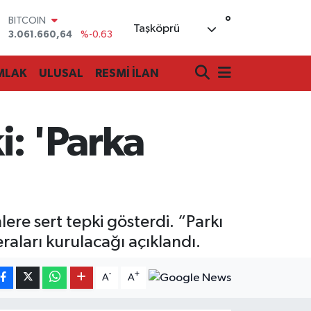
°
BITCOIN
Taşköprü
3.061.660,64
%-0.63
DOLAR
47,6704
%0
MLAK
ULUSAL
RESMİ İLAN
EURO
55,0406
%-0.08
STERLİN
64,2143
%0
i: 'Parka
GRAM ALTIN
6510.40
%0.45
BİST100
13.799
%70
re sert tepki gösterdi. “Parkı
aları kurulacağı açıklandı.
-
+
A
A