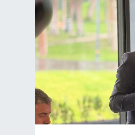
Daday Haberleri
Devrekani Haberleri
Doğanyurt Haberleri
Hanönü Haberleri
İhsangazi Haberleri
İnebolu Haberleri
Küre Haberleri
Merkez Haberleri
Pınarbaşı Haberleri