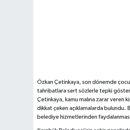
Şenpazar Haberleri
Seydiler Haberleri
Taşköprü Haberleri
Tosya Haberleri
Karadeniz Haberleri
Özkan Çetinkaya, son dönemde çocuk 
Ulusal Haberler
tahribatlara sert sözlerle tepki göste
Çetinkaya, kamu malına zarar veren kişi
Teknoloji Haberleri
dikkat çeken açıklamalarda bulundu. Be
belediye hizmetlerinden faydalanması
Siyaset Haberleri