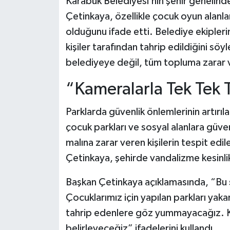
Karabük Belediyesi’nin şehir genelinde
Dünya Haberleri
Çetinkaya, özellikle çocuk oyun alanla
Yerel Haberler
olduğunu ifade etti. Belediye ekiplerin
kişiler tarafından tahrip edildiğini s
Haber Arşivi
belediyeye değil, tüm topluma zarar v
“Kameralarla Tek Tek 
Parklarda güvenlik önlemlerinin artırı
çocuk parkları ve sosyal alanlara güven
malına zarar veren kişilerin tespit edil
Çetinkaya, şehirde vandalizme kesinlik
Başkan Çetinkaya açıklamasında, “Bu
Çocuklarımız için yapılan parkları yakanl
tahrip edenlere göz yummayacağız. K
belirleyeceğiz” ifadelerini kullandı.