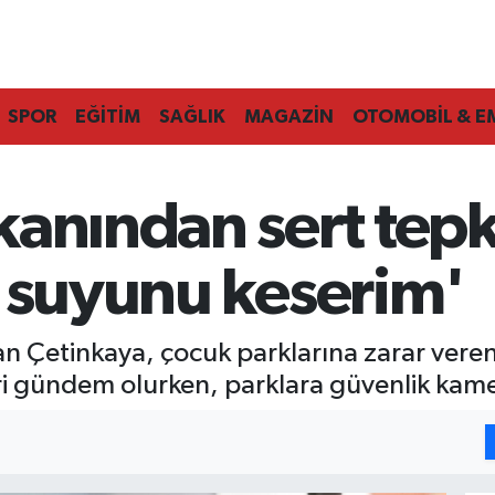
SPOR
EĞİTİM
SAĞLIK
MAGAZİN
OTOMOBİL & E
anından sert tepk
n suyunu keserim'
 Çetinkaya, çocuk parklarına zarar verenle
i gündem olurken, parklara güvenlik kamer