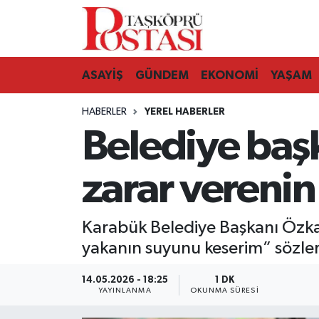
Kastamonu Vefat Edenler
ASAYİŞ
GÜNDEM
EKONOMİ
YAŞAM
Abana Haberleri
HABERLER
YEREL HABERLER
Ağlı Haberleri
Belediye başk
Araç Haberleri
zarar vereni
Azdavay Haberleri
Karabük Belediye Başkanı Özkan
Bozkurt Haberleri
yakanın suyunu keserim” sözler
Çatalzeytin Haberleri
14.05.2026 - 18:25
1 DK
YAYINLANMA
OKUNMA SÜRESI
Cide Haberleri