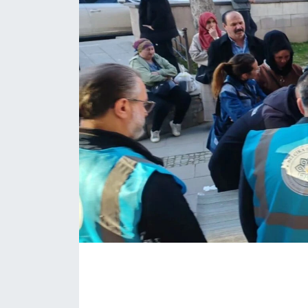
Daday Haberleri
Devrekani Haberleri
Doğanyurt Haberleri
Hanönü Haberleri
İhsangazi Haberleri
İnebolu Haberleri
Küre Haberleri
Merkez Haberleri
Pınarbaşı Haberleri