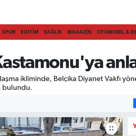
SPOR
EĞİTİM
SAĞLIK
MAGAZİN
OTOMOBİL & E
Kastamonu'ya anl
aşma ikliminde, Belçika Diyanet Vakfı yöne
a bulundu.
Y