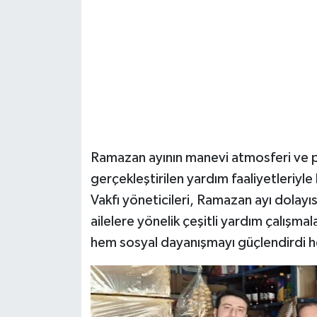
Şenpazar Haberleri
Seydiler Haberleri
Taşköprü Haberleri
Tosya Haberleri
Ramazan ayının manevi atmosferi ve 
Karadeniz Haberleri
gerçekleştirilen yardım faaliyetleriyl
Vakfı yöneticileri, Ramazan ayı dolayı
Ulusal Haberler
ailelere yönelik çeşitli yardım çalışma
hem sosyal dayanışmayı güçlendirdi he
Teknoloji Haberleri
Siyaset Haberleri