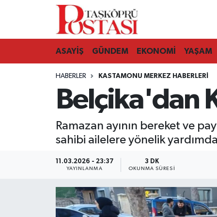
Kastamonu Vefat Edenler
ASAYİŞ
GÜNDEM
EKONOMİ
YAŞAM
Abana Haberleri
HABERLER
KASTAMONU MERKEZ HABERLERI
Ağlı Haberleri
Belçika'dan 
Araç Haberleri
Ramazan ayının bereket ve payl
Azdavay Haberleri
sahibi ailelere yönelik yardımd
Bozkurt Haberleri
11.03.2026 - 23:37
3 DK
YAYINLANMA
OKUNMA SÜRESI
Çatalzeytin Haberleri
Cide Haberleri