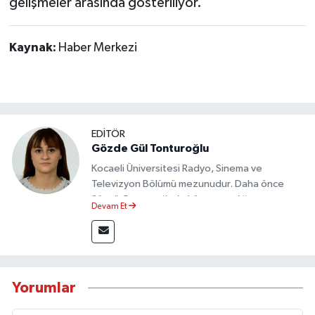
gelişmeler arasında gösteriliyor.
Kaynak:
Haber Merkezi
EDİTÖR
Gözde Gül Tonturoğlu
Kocaeli Üniversitesi Radyo, Sinema ve
Televizyon Bölümü mezunudur. Daha önce
Sözcü Gazetesi’nde köşe yazarlığı yapmış ve
Devam Et
sayfa tasarımı alanında görev almıştır.
Yorumlar