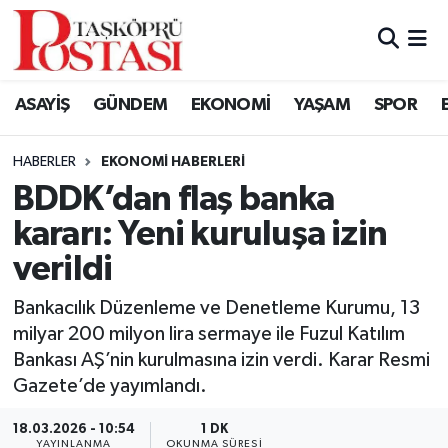
Kastamonu Vefat Edenler
ASAYİŞ
GÜNDEM
EKONOMİ
YAŞAM
SPOR
Abana Haberleri
HABERLER
EKONOMI HABERLERI
Ağlı Haberleri
BDDK’dan flaş banka
kararı: Yeni kuruluşa izin
Araç Haberleri
verildi
Azdavay Haberleri
Bankacılık Düzenleme ve Denetleme Kurumu, 13
Bozkurt Haberleri
milyar 200 milyon lira sermaye ile Fuzul Katılım
Bankası AŞ’nin kurulmasına izin verdi. Karar Resmi
Çatalzeytin Haberleri
Gazete’de yayımlandı.
18.03.2026 - 10:54
1 DK
Cide Haberleri
YAYINLANMA
OKUNMA SÜRESI