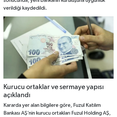
sonucunda, yeni bankanın kuruluşuna uygunluk
Dünya Haberleri
verildiği kaydedildi.
Yerel Haberler
Haber Arşivi
Kurucu ortaklar ve sermaye yapısı
açıklandı
Kararda yer alan bilgilere göre, Fuzul Katılım
Bankası AŞ’nin kurucu ortakları Fuzul Holding AŞ,