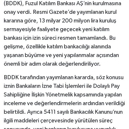
(BDDK), Fuzul Katılım Bankası AŞ’nin kurulmasına
onay verdi. Resmi Gazete’de yayımlanan kurul
Şenpazar Haberleri
kararına göre, 13 milyar 200 milyon lira kuruluş
Seydiler Haberleri
sermayesiyle faaliyete geçecek yeni katılım
bankası için izin süreci resmen tamamlandı. Bu
Taşköprü Haberleri
gelişme, özellikle katılım bankacılığı alanında
yaşanan büyüme ve yeni yapılanmalar açısından
Tosya Haberleri
önemli bir adım olarak değerlendiriliyor.
Karadeniz Haberleri
BDDK tarafından yayımlanan kararda, söz konusu
iznin Bankaların İzne Tabi İşlemleri ile Dolaylı Pay
Ulusal Haberler
Sahipliğine İlişkin Yönetmelik kapsamında yapılan
Teknoloji Haberleri
inceleme ve değerlendirmelerin ardından verildiği
belirtildi. Ayrıca 5411 sayılı Bankacılık Kanunu’nun
Siyaset Haberleri
ilgili maddeleri çerçevesinde yürütülen süreç