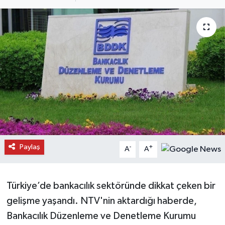
Daday Haberleri
Devrekani Haberleri
Doğanyurt Haberleri
Hanönü Haberleri
İhsangazi Haberleri
İnebolu Haberleri
Paylaş
-
+
A
A
Küre Haberleri
Türkiye’de bankacılık sektöründe dikkat çeken bir
Merkez Haberleri
gelişme yaşandı. NTV'nin aktardığı haberde,
Bankacılık Düzenleme ve Denetleme Kurumu
Pınarbaşı Haberleri