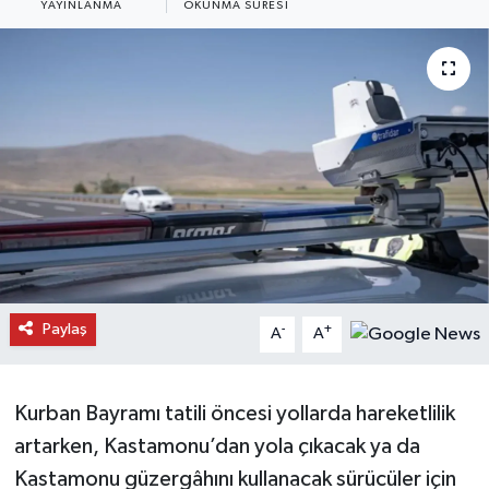
YAYINLANMA
OKUNMA SÜRESI
Daday Haberleri
Devrekani Haberleri
Doğanyurt Haberleri
Hanönü Haberleri
İhsangazi Haberleri
İnebolu Haberleri
Paylaş
-
+
A
A
Küre Haberleri
Kurban Bayramı tatili öncesi yollarda hareketlilik
Merkez Haberleri
artarken, Kastamonu’dan yola çıkacak ya da
Kastamonu güzergâhını kullanacak sürücüler için
Pınarbaşı Haberleri