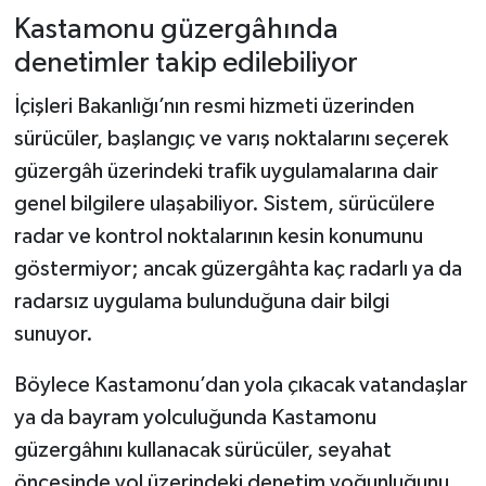
Dünya Haberleri
Kastamonu güzergâhında
denetimler takip edilebiliyor
Yerel Haberler
İçişleri Bakanlığı’nın resmi hizmeti üzerinden
Haber Arşivi
sürücüler, başlangıç ve varış noktalarını seçerek
güzergâh üzerindeki trafik uygulamalarına dair
genel bilgilere ulaşabiliyor. Sistem, sürücülere
radar ve kontrol noktalarının kesin konumunu
göstermiyor; ancak güzergâhta kaç radarlı ya da
radarsız uygulama bulunduğuna dair bilgi
sunuyor.
Böylece Kastamonu’dan yola çıkacak vatandaşlar
ya da bayram yolculuğunda Kastamonu
güzergâhını kullanacak sürücüler, seyahat
öncesinde yol üzerindeki denetim yoğunluğunu