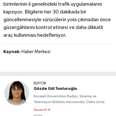
birimlerinin il genelindeki trafik uygulamalarını
kapsıyor. Bilgilerin her 30 dakikada bir
güncellenmesiyle sürücülerin yola çıkmadan önce
güzergâhlarını kontrol etmesi ve daha dikkatli
araç kullanması hedefleniyor.
Kaynak:
Haber Merkezi
EDİTÖR
Gözde Gül Tonturoğlu
Kocaeli Üniversitesi Radyo, Sinema ve
Televizyon Bölümü mezunudur. Daha önce
Sözcü Gazetesi’nde köşe yazarlığı yapmış ve
Devam Et
sayfa tasarımı alanında görev almıştır.