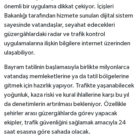
önemli bir uygulama dikkat çekiyor. İçişleri
Şenpazar Haberleri
Bakanlığı tarafından hizmete sunulan dijital sistem
sayesinde vatandaşlar, seyahat edecekleri
Seydiler Haberleri
güzergâhlardaki radar ve trafik kontrol
uygulamalarına ilişkin bilgilere internet üzerinden
Taşköprü Haberleri
ulaşabiliyor.
Tosya Haberleri
Bayram tatilinin başlamasıyla birlikte milyonlarca
vatandaş memleketlerine ya da tatil bölgelerine
Karadeniz Haberleri
gitmek için hazırlık yapıyor. Trafikte yaşanabilecek
Ulusal Haberler
yoğunluk, kaza riski ve kural ihlallerine karşı bu yıl
da denetimlerin artırılması bekleniyor. Özellikle
Teknoloji Haberleri
şehirler arası güzergâhlarda görev yapacak
ekipler, trafik güvenliğini sağlamak amacıyla 24
Siyaset Haberleri
saat esasına göre sahada olacak.