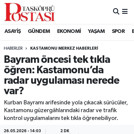
Kastamonu Vefat Edenler
ASAYİŞ
GÜNDEM
EKONOMİ
YAŞAM
SPOR
Abana Haberleri
HABERLER
KASTAMONU MERKEZ HABERLERI
Ağlı Haberleri
Bayram öncesi tek tıkla
öğren: Kastamonu’da
Araç Haberleri
radar uygulaması nerede
Azdavay Haberleri
var?
Bozkurt Haberleri
Kurban Bayramı arifesinde yola çıkacak sürücüler,
Kastamonu güzergâhlarındaki radar ve trafik
Çatalzeytin Haberleri
kontrol uygulamalarını tek tıkla öğrenebiliyor.
Cide Haberleri
26.05.2026 - 14:03
2 DK