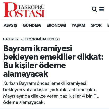
Kastamonu Vefat Edenler
ASAYİŞ
GÜNDEM
EKONOMİ
YAŞAM
SPOR
Abana Haberleri
HABERLER
EKONOMI HABERLERI
Ağlı Haberleri
Bayram ikramiyesi
bekleyen emekliler dikkat:
Araç Haberleri
Bu kişiler ödeme
Azdavay Haberleri
alamayacak
Bozkurt Haberleri
Kurban Bayramı öncesi emekli ikramiyesi
bekleyen vatandaşlar için kritik tarih öne çıktı.
Çatalzeytin Haberleri
Mayıs ayında dilekçe veren bazı kişiler 4 bin TL
ödeme alamayacak.
Cide Haberleri