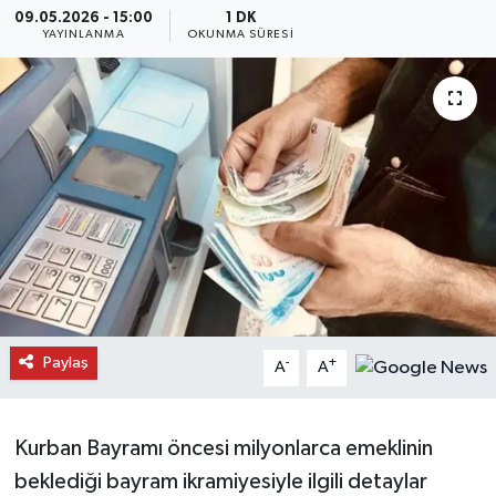
09.05.2026 - 15:00
1 DK
YAYINLANMA
OKUNMA SÜRESI
Daday Haberleri
Devrekani Haberleri
Doğanyurt Haberleri
Hanönü Haberleri
İhsangazi Haberleri
İnebolu Haberleri
Paylaş
-
+
A
A
Küre Haberleri
Merkez Haberleri
Kurban Bayramı öncesi milyonlarca emeklinin
beklediği bayram ikramiyesiyle ilgili detaylar
Pınarbaşı Haberleri