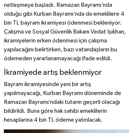
netleşmeye başladı. Ramazan Bayramı’nda
olduğu gibi Kurban Bayramı’nda da emeklilere 4
Şenpazar Haberleri
bin TL bayram ikramiyesi ödenmesi bekleniyor.
Seydiler Haberleri
Çalışma ve Sosyal Güvenlik Bakanı Vedat Işıkhan,
ikramiyelerin erken ödenmesi için çalışma
Taşköprü Haberleri
yapılacağını belirtirken, bazı vatandaşların bu
ödemeden yararlanamayacağı ifade edildi.
Tosya Haberleri
İkramiyede artış beklenmiyor
Karadeniz Haberleri
Bayram ikramiyesinde yeni bir artış
Ulusal Haberler
yapılmayacağı, Kurban Bayramı döneminde de
Ramazan Bayramı’ndaki tutarın geçerli olacağı
Teknoloji Haberleri
bildirildi. Buna göre hak sahibi emeklilerin
hesaplarına 4 bin TL ödeme yatırılacak.
Siyaset Haberleri