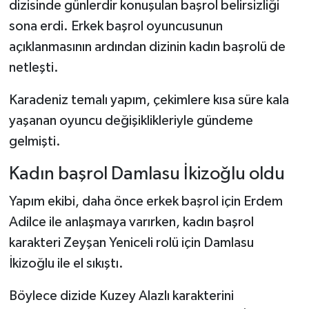
dizisinde günlerdir konuşulan başrol belirsizliği
sona erdi. Erkek başrol oyuncusunun
Şenpazar Haberleri
açıklanmasının ardından dizinin kadın başrolü de
netleşti.
Seydiler Haberleri
Karadeniz temalı yapım, çekimlere kısa süre kala
Taşköprü Haberleri
yaşanan oyuncu değişiklikleriyle gündeme
Tosya Haberleri
gelmişti.
Kadın başrol Damlasu İkizoğlu oldu
Karadeniz Haberleri
Yapım ekibi, daha önce erkek başrol için Erdem
Ulusal Haberler
Adilce ile anlaşmaya varırken, kadın başrol
karakteri Zeyşan Yeniceli rolü için Damlasu
Teknoloji Haberleri
İkizoğlu ile el sıkıştı.
Siyaset Haberleri
Böylece dizide Kuzey Alazlı karakterini