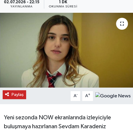
02.07.2026 - 22:15
1 DK
YAYINLANMA
OKUNMA SÜRESI
Daday Haberleri
Devrekani Haberleri
Doğanyurt Haberleri
Hanönü Haberleri
İhsangazi Haberleri
İnebolu Haberleri
Paylaş
-
+
A
A
Küre Haberleri
Merkez Haberleri
Yeni sezonda NOW ekranlarında izleyiciyle
buluşmaya hazırlanan Sevdam Karadeniz
Pınarbaşı Haberleri