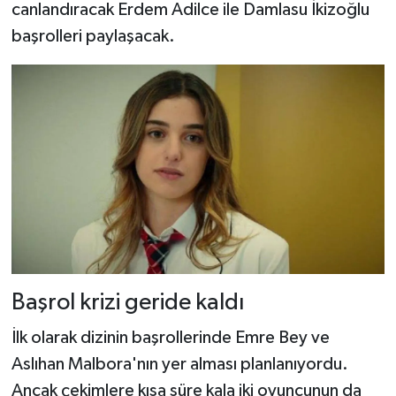
Dünya Haberleri
canlandıracak Erdem Adilce ile Damlasu İkizoğlu
başrolleri paylaşacak.
Yerel Haberler
Haber Arşivi
Başrol krizi geride kaldı
İlk olarak dizinin başrollerinde Emre Bey ve
Aslıhan Malbora'nın yer alması planlanıyordu.
Ancak çekimlere kısa süre kala iki oyuncunun da