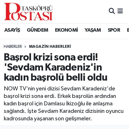
Kastamonu Vefat Edenler
ASAYİŞ
GÜNDEM
EKONOMİ
YAŞAM
SPOR
Abana Haberleri
HABERLER
MAGAZIN HABERLERI
Ağlı Haberleri
Başrol krizi sona erdi!
'Sevdam Karadeniz'in
Araç Haberleri
kadın başrolü belli oldu
Azdavay Haberleri
NOW TV'nin yeni dizisi Sevdam Karadeniz'de
Bozkurt Haberleri
başrol krizi sona erdi. Erkek başrolün ardından
kadın başrol için Damlasu İkizoğlu ile anlaşma
Çatalzeytin Haberleri
sağlandı. İşte Sevdam Karadeniz dizisinin oyuncu
kadrosunda yaşanan son gelişmeler.
Cide Haberleri