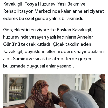
Kavaklıgil, Tosya Huzurevi Yaşlı Bakım ve
Rehabilitasyon Merkezi’nde kalan anneleri ziyaret
Şenpazar Haberleri
ederek bu özel günde yalnız bırakmadı.
Seydiler Haberleri
Gerçekleştirilen ziyarette Başkan Kavaklıgil,
Taşköprü Haberleri
huzurevinde yaşayan yaşlı kadınların Anneler
Günü’nü tek tek kutladı. Çiçek takdim eden
Tosya Haberleri
Kavaklıgil, büyüklerin ellerini öperek hayır dualarını
aldı. Samimi ve sıcak bir atmosferde geçen
Karadeniz Haberleri
buluşmada duygusal anlar yaşandı.
Ulusal Haberler
Teknoloji Haberleri
Siyaset Haberleri