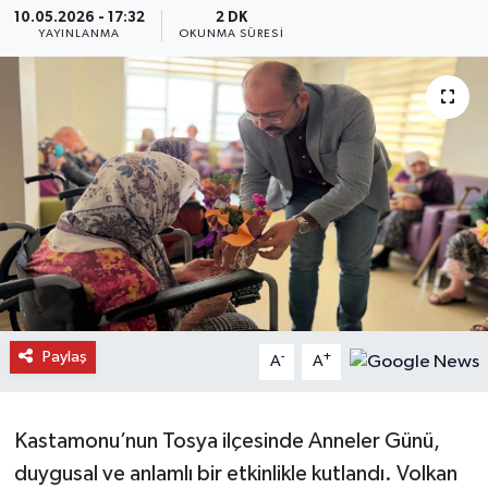
10.05.2026 - 17:32
2 DK
YAYINLANMA
OKUNMA SÜRESI
Daday Haberleri
Devrekani Haberleri
Doğanyurt Haberleri
Hanönü Haberleri
İhsangazi Haberleri
İnebolu Haberleri
Paylaş
-
+
A
A
Küre Haberleri
Merkez Haberleri
Kastamonu’nun Tosya ilçesinde Anneler Günü,
duygusal ve anlamlı bir etkinlikle kutlandı. Volkan
Pınarbaşı Haberleri