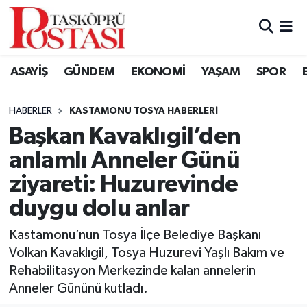
Kastamonu Vefat Edenler
ASAYİŞ
GÜNDEM
EKONOMİ
YAŞAM
SPOR
Abana Haberleri
HABERLER
KASTAMONU TOSYA HABERLERI
Ağlı Haberleri
Başkan Kavaklıgil’den
anlamlı Anneler Günü
Araç Haberleri
ziyareti: Huzurevinde
Azdavay Haberleri
duygu dolu anlar
Bozkurt Haberleri
Kastamonu’nun Tosya İlçe Belediye Başkanı
Volkan Kavaklıgil, Tosya Huzurevi Yaşlı Bakım ve
Çatalzeytin Haberleri
Rehabilitasyon Merkezinde kalan annelerin
Anneler Gününü kutladı.
Cide Haberleri