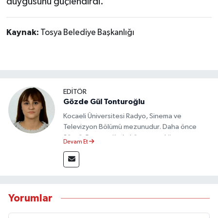
duygusunu güçlendirdi.
Kaynak:
Tosya Belediye Başkanlığı
EDİTÖR
Gözde Gül Tonturoğlu
Kocaeli Üniversitesi Radyo, Sinema ve
Televizyon Bölümü mezunudur. Daha önce
Sözcü Gazetesi’nde köşe yazarlığı yapmış ve
Devam Et
sayfa tasarımı alanında görev almıştır.
Yorumlar