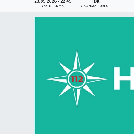
23.05.2026 - 22:45
1 DK
YAYINLANMA
OKUNMA SÜRESI
Daday Haberleri
Devrekani Haberleri
Doğanyurt Haberleri
Hanönü Haberleri
İhsangazi Haberleri
İnebolu Haberleri
Küre Haberleri
Merkez Haberleri
Pınarbaşı Haberleri