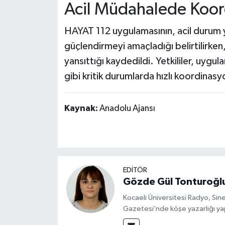
Acil Müdahalede Koor
HAYAT 112 uygulamasının, acil durum y
güçlendirmeyi amaçladığı belirtilirken
yansıttığı kaydedildi. Yetkililer, uygul
gibi kritik durumlarda hızlı koordinas
Kaynak:
Anadolu Ajansı
EDİTÖR
Gözde Gül Tonturoğl
Kocaeli Üniversitesi Radyo, S
Gazetesi’nde köşe yazarlığı yap