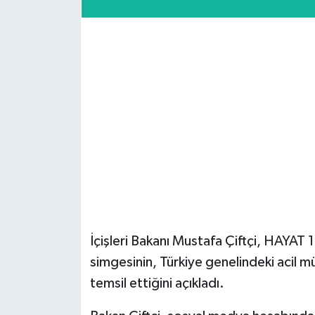
Şenpazar Haberleri
Seydiler Haberleri
Taşköprü Haberleri
Tosya Haberleri
Karadeniz Haberleri
Ulusal Haberler
İçişleri Bakanı Mustafa Çiftçi, HAYAT 
Teknoloji Haberleri
simgesinin, Türkiye genelindeki acil 
temsil ettiğini açıkladı.
Siyaset Haberleri