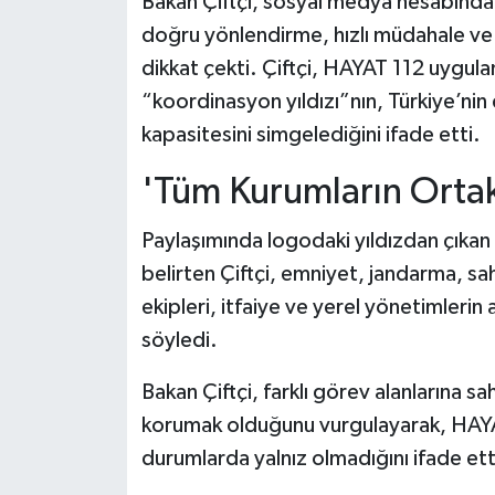
Bakan Çiftçi, sosyal medya hesabından
Dünya Haberleri
doğru yönlendirme, hızlı müdahale ve
Yerel Haberler
dikkat çekti. Çiftçi, HAYAT 112 uygul
“koordinasyon yıldızı”nın, Türkiye’nin
Haber Arşivi
kapasitesini simgelediğini ifade etti.
'Tüm Kurumların Orta
Paylaşımında logodaki yıldızdan çıkan he
belirten Çiftçi, emniyet, jandarma, sah
ekipleri, itfaiye ve yerel yönetimlerin
söyledi.
Bakan Çiftçi, farklı görev alanlarına sa
korumak olduğunu vurgulayarak, HAYAT
durumlarda yalnız olmadığını ifade ett