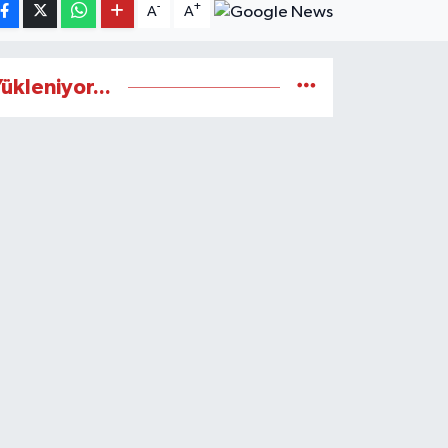
-
+
A
A
ükleniyor...