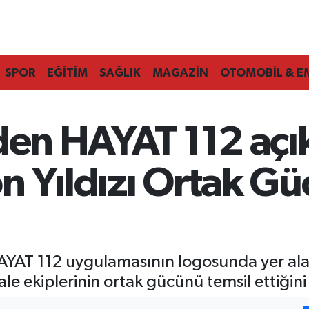
SPOR
EĞİTİM
SAĞLIK
MAGAZİN
OTOMOBİL & E
den HAYAT 112 açı
 Yıldızı Ortak Gü
 HAYAT 112 uygulamasının logosunda yer ala
e ekiplerinin ortak gücünü temsil ettiğini 