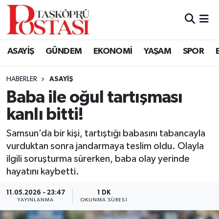
Kastamonu Vefat Edenler
ASAYİŞ
GÜNDEM
EKONOMİ
YAŞAM
SPOR
Abana Haberleri
HABERLER
ASAYIŞ
Ağlı Haberleri
Baba ile oğul tartışması
kanlı bitti!
Araç Haberleri
Samsun’da bir kişi, tartıştığı babasını tabancayla
Azdavay Haberleri
vurduktan sonra jandarmaya teslim oldu. Olayla
ilgili soruşturma sürerken, baba olay yerinde
Bozkurt Haberleri
hayatını kaybetti.
Çatalzeytin Haberleri
11.05.2026 - 23:47
1 DK
YAYINLANMA
OKUNMA SÜRESI
Cide Haberleri