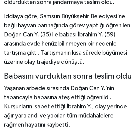
öldürdükten sonra jandarmaya teslim oldu.
Şenpazar Haberleri
İddiaya göre, Samsun Büyükşehir Belediyesi’ne
bağlı hayvan barınağında görev yaptığı öğrenilen
Seydiler Haberleri
Doğan Can Y. (35) ile babası İbrahim Y. (59)
arasında evde henüz bilinmeyen bir nedenle
Taşköprü Haberleri
tartışma çıktı. Tartışmanın kısa sürede büyümesi
Tosya Haberleri
üzerine olay trajediye dönüştü.
Babasını vurduktan sonra teslim oldu
Karadeniz Haberleri
Yaşanan arbede sırasında Doğan Can Y.’nin
Ulusal Haberler
tabancayla babasına ateş ettiği öğrenildi.
Kurşunların isabet ettiği İbrahim Y., olay yerinde
Teknoloji Haberleri
ağır yaralandı ve yapılan tüm müdahalelere
Siyaset Haberleri
rağmen hayatını kaybetti.