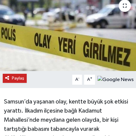
Daday Haberleri
Devrekani Haberleri
Doğanyurt Haberleri
Hanönü Haberleri
İhsangazi Haberleri
Paylaş
-
+
A
A
İnebolu Haberleri
Samsun’da yaşanan olay, kentte büyük şok etkisi
Küre Haberleri
yarattı. İlkadım ilçesine bağlı Kadamut
Merkez Haberleri
Mahallesi’nde meydana gelen olayda, bir kişi
tartıştığı babasını tabancayla vurarak
Pınarbaşı Haberleri