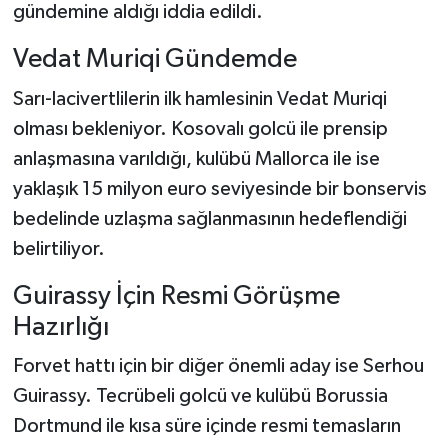
gündemine aldığı iddia edildi.
Şenpazar Haberleri
Vedat Muriqi Gündemde
Sarı-lacivertlilerin ilk hamlesinin Vedat Muriqi
Seydiler Haberleri
olması bekleniyor. Kosovalı golcü ile prensip
Taşköprü Haberleri
anlaşmasına varıldığı, kulübü Mallorca ile ise
yaklaşık 15 milyon euro seviyesinde bir bonservis
Tosya Haberleri
bedelinde uzlaşma sağlanmasının hedeflendiği
belirtiliyor.
Karadeniz Haberleri
Guirassy İçin Resmi Görüşme
Ulusal Haberler
Hazırlığı
Teknoloji Haberleri
Forvet hattı için bir diğer önemli aday ise Serhou
Guirassy. Tecrübeli golcü ve kulübü Borussia
Siyaset Haberleri
Dortmund ile kısa süre içinde resmi temasların