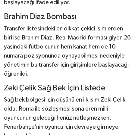
Dünya Haberleri
başlayacağı ifade ediliyor.
Brahim Diaz Bombası
Yerel Haberler
Transfer listesindeki en dikkat çekici isimlerden
Haber Arşivi
biri ise Brahim Diaz. Real Madrid forması giyen 26
yaşındaki futbolcunun hem kanat hem de 10
numara pozisyonunda oynayabilmesi nedeniyle
yönetimin bu transfer için girişimlere başlayacağı
öğrenildi.
Zeki Çelik Sağ Bek İçin Listede
Sağ bek bölgesi için düşünülen ilk isim Zeki Çelik
oldu. Roma ile sözleşmesi sona eren milli
oyuncunun geleceği henüz netleşmezken,
Fenerbahçe’nin oyuncu için devreye girmeye