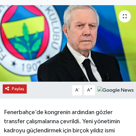
Daday Haberleri
Devrekani Haberleri
Doğanyurt Haberleri
Hanönü Haberleri
İhsangazi Haberleri
İnebolu Haberleri
Paylaş
-
+
A
A
Küre Haberleri
Fenerbahçe’de kongrenin ardından gözler
Merkez Haberleri
transfer çalışmalarına çevrildi. Yeni yönetimin
kadroyu güçlendirmek için birçok yıldız ismi
Pınarbaşı Haberleri