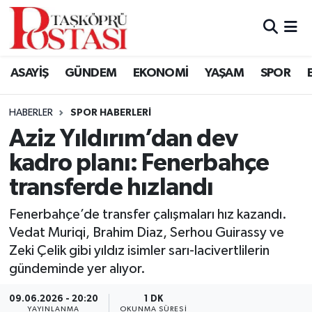
Kastamonu Vefat Edenler
ASAYİŞ
GÜNDEM
EKONOMİ
YAŞAM
SPOR
Abana Haberleri
HABERLER
SPOR HABERLERI
Ağlı Haberleri
Aziz Yıldırım’dan dev
kadro planı: Fenerbahçe
Araç Haberleri
transferde hızlandı
Azdavay Haberleri
Fenerbahçe’de transfer çalışmaları hız kazandı.
Bozkurt Haberleri
Vedat Muriqi, Brahim Diaz, Serhou Guirassy ve
Zeki Çelik gibi yıldız isimler sarı-lacivertlilerin
Çatalzeytin Haberleri
gündeminde yer alıyor.
09.06.2026 - 20:20
1 DK
Cide Haberleri
YAYINLANMA
OKUNMA SÜRESI