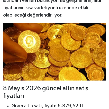
istihdam verileri bulunuyor. Bu gelişmelerin, altın
Dünya Haberleri
fiyatlarının kısa vadeli yönü üzerinde etkili
Yerel Haberler
olabileceği değerlendiriliyor.
Haber Arşivi
8 Mayıs 2026 güncel altın satış
fiyatları
Gram altın satış fiyatı: 6.879,52 TL