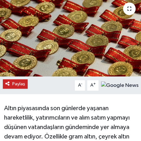
Daday Haberleri
Devrekani Haberleri
Doğanyurt Haberleri
Hanönü Haberleri
İhsangazi Haberleri
Paylaş
-
+
A
A
İnebolu Haberleri
Küre Haberleri
Altın piyasasında son günlerde yaşanan
hareketlilik, yatırımcıların ve alım satım yapmayı
Merkez Haberleri
düşünen vatandaşların gündeminde yer almaya
devam ediyor. Özellikle gram altın, çeyrek altın
Pınarbaşı Haberleri