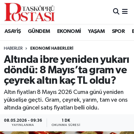
Kastamonu Vefat Edenler
ASAYİŞ
GÜNDEM
EKONOMİ
YAŞAM
SPOR
Abana Haberleri
HABERLER
EKONOMI HABERLERI
Ağlı Haberleri
Altında ibre yeniden yukarı
döndü: 8 Mayıs’ta gram ve
Araç Haberleri
çeyrek altın kaç TL oldu?
Azdavay Haberleri
Altın fiyatları 8 Mayıs 2026 Cuma günü yeniden
Bozkurt Haberleri
yükselişe geçti. Gram, çeyrek, yarım, tam ve ons
altında güncel satış fiyatları belli oldu.
Çatalzeytin Haberleri
08.05.2026 - 09:36
1 DK
YAYINLANMA
OKUNMA SÜRESI
Cide Haberleri