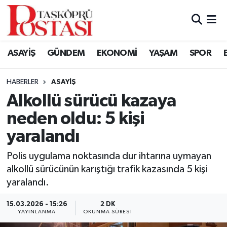
Kastamonu Vefat Edenler
ASAYİŞ
GÜNDEM
EKONOMİ
YAŞAM
SPOR
Abana Haberleri
HABERLER
ASAYIŞ
Ağlı Haberleri
Alkollü sürücü kazaya
neden oldu: 5 kişi
Araç Haberleri
yaralandı
Azdavay Haberleri
Polis uygulama noktasında dur ihtarına uymayan
Bozkurt Haberleri
alkollü sürücünün karıştığı trafik kazasında 5 kişi
yaralandı.
Çatalzeytin Haberleri
15.03.2026 - 15:26
2 DK
YAYINLANMA
OKUNMA SÜRESI
Cide Haberleri