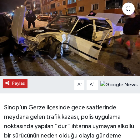
Daday Haberleri
Devrekani Haberleri
Doğanyurt Haberleri
Hanönü Haberleri
İhsangazi Haberleri
Paylaş
-
+
A
A
İnebolu Haberleri
Küre Haberleri
Sinop’un Gerze ilçesinde gece saatlerinde
meydana gelen trafik kazası, polis uygulama
Merkez Haberleri
noktasında yapılan “dur” ihtarına uymayan alkollü
bir sürücünün neden olduğu olayla gündeme
Pınarbaşı Haberleri