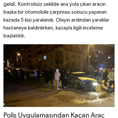
geldi. Kontrolsüz şekilde ana yola çıkan aracın
başka bir otomobile çarpması sonucu yaşanan
Şenpazar Haberleri
kazada 5 kişi yaralandı. Olayın ardından yaralılar
Seydiler Haberleri
hastaneye kaldırılırken, kazayla ilgili inceleme
başlatıldı.
Taşköprü Haberleri
Tosya Haberleri
Karadeniz Haberleri
Ulusal Haberler
Teknoloji Haberleri
Siyaset Haberleri
Polis Uygulamasından Kaçan Araç