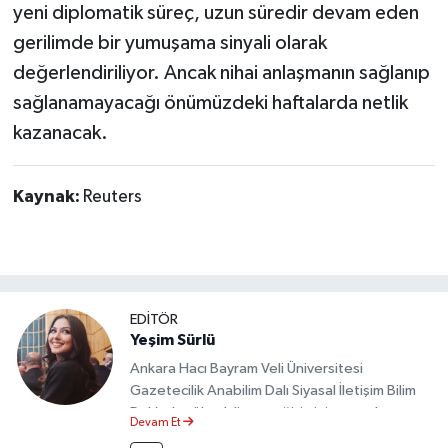
yeni diplomatik süreç, uzun süredir devam eden
gerilimde bir yumuşama sinyali olarak
değerlendiriliyor. Ancak nihai anlaşmanın sağlanıp
sağlanamayacağı önümüzdeki haftalarda netlik
kazanacak.
Kaynak:
Reuters
EDİTÖR
Yeşim Sürlü
Ankara Hacı Bayram Veli Üniversitesi
Gazetecilik Anabilim Dalı Siyasal İletişim Bilim
Dalı’nda yüksek lisans eğitimini tamamlamıştır.
Devam Et
Sosyal medya platformları ve seçimlere dair