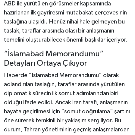
ABD ile yürütülen görüşmeler kapsamında
hazırlanan ilk gayriresmi mutabakat çerçevesinin
Şenpazar Haberleri
taslağına ulaşıldı. Henüz nihai hale gelmeyen bu
Seydiler Haberleri
taslak, taraflar arasında olası bir anlaşmanın
temelini oluşturabilecek önemli başlıklar içeriyor.
Taşköprü Haberleri
“İslamabad Memorandumu”
Tosya Haberleri
Detayları Ortaya Çıkıyor
Haberde “İslamabad Memorandumu” olarak
Karadeniz Haberleri
adlandırılan taslağın, taraflar arasında yürütülen
Ulusal Haberler
diplomatik sürecin ilk somut adımlarından biri
olduğu ifade edildi. Ancak İran tarafı, anlaşmanın
Teknoloji Haberleri
hayata geçirilmesi için “somut doğrulama” şartını
öne sürerek temkinli bir yaklaşım sergiliyor. Bu
Siyaset Haberleri
durum, Tahran yönetiminin geçmiş anlaşmalardan