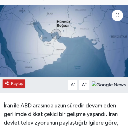
Daday Haberleri
Devrekani Haberleri
Doğanyurt Haberleri
Hanönü Haberleri
İhsangazi Haberleri
İnebolu Haberleri
Paylaş
-
+
A
A
Küre Haberleri
İran ile ABD arasında uzun süredir devam eden
Merkez Haberleri
gerilimde dikkat çekici bir gelişme yaşandı. İran
devlet televizyonunun paylaştığı bilgilere göre,
Pınarbaşı Haberleri