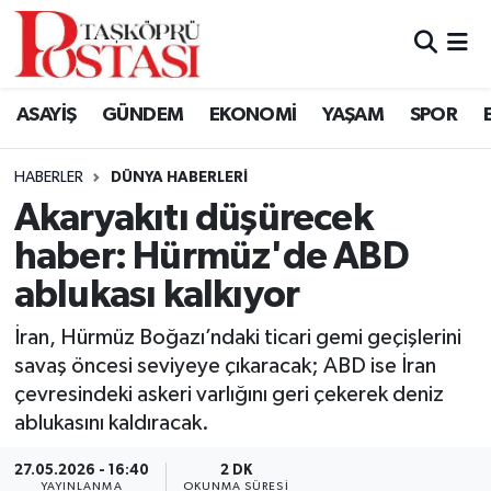
Kastamonu Vefat Edenler
ASAYİŞ
GÜNDEM
EKONOMİ
YAŞAM
SPOR
Abana Haberleri
HABERLER
DÜNYA HABERLERI
Ağlı Haberleri
Akaryakıtı düşürecek
haber: Hürmüz'de ABD
Araç Haberleri
ablukası kalkıyor
Azdavay Haberleri
İran, Hürmüz Boğazı’ndaki ticari gemi geçişlerini
Bozkurt Haberleri
savaş öncesi seviyeye çıkaracak; ABD ise İran
çevresindeki askeri varlığını geri çekerek deniz
Çatalzeytin Haberleri
ablukasını kaldıracak.
27.05.2026 - 16:40
2 DK
Cide Haberleri
YAYINLANMA
OKUNMA SÜRESI