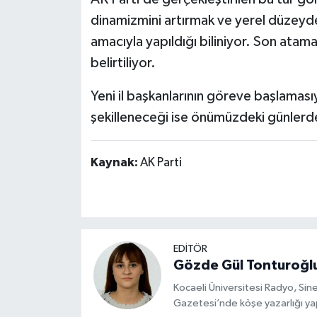
dinamizmini artırmak ve yerel düzeyde
amacıyla yapıldığı biliniyor. Son atam
belirtiliyor.
Yeni il başkanlarının göreve başlamasıyla 
şekilleneceği ise önümüzdeki günlerde
Kaynak:
AK Parti
EDİTÖR
Gözde Gül Tonturoğl
Kocaeli Üniversitesi Radyo, S
Gazetesi’nde köşe yazarlığı yap