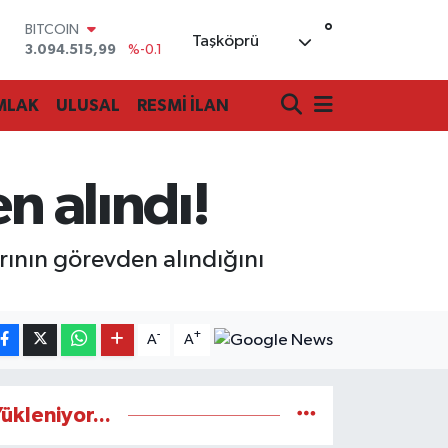
BITCOIN
3.094.515,99
%-0.1
°
Taşköprü
DOLAR
47,7436
%0.18
EURO
55,2510
%0.32
MLAK
ULUSAL
RESMİ İLAN
STERLİN
64,4811
%0.38
GRAM ALTIN
6660.55
%0
n alındı!
BİST100
13.779
%-14
arının görevden alındığını
-
+
A
A
ükleniyor...