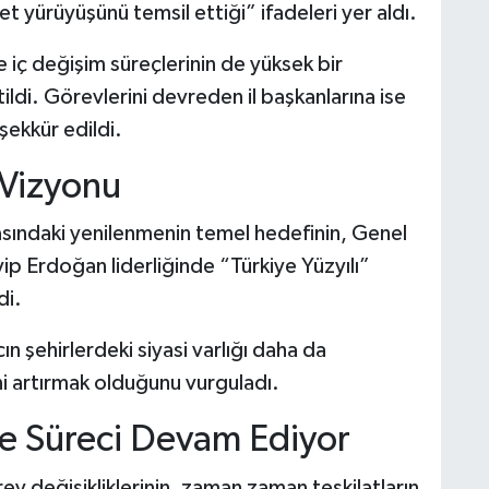
t yürüyüşünü temsil ettiği” ifadeleri yer aldı.
e iç değişim süreçlerinin de yüksek bir
tildi. Görevlerini devreden il başkanlarına ise
şekkür edildi.
 Vizyonu
asındaki yenilenmenin temel hedefinin, Genel
 Erdoğan liderliğinde “Türkiye Yüzyılı”
di.
n şehirlerdeki siyasi varlığı daha da
ini artırmak olduğunu vurguladı.
me Süreci Devam Ediyor
ev değişikliklerinin, zaman zaman teşkilatların