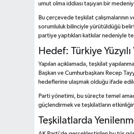
umut olma iddiası taşıyan bir medeniye
Bu çerçevede teşkilat çalışmalarının v
sorumluluk bilinciyle yürütüldüğü belir
partiye yaptıkları katkılar nedeniyle te
Hedef: Türkiye Yüzyılı
Yapılan açıklamada, teşkilat yapılanm
Başkan ve Cumhurbaşkanı Recep Tayyip
hedeflerine ulaşmak olduğu ifade edil
Parti yönetimi, bu süreçte temel amacı
güçlendirmek ve teşkilatların etkinliğ
Teşkilatlarda Yenilen
AK Parti’de gerçekleştirilen bu tür gör