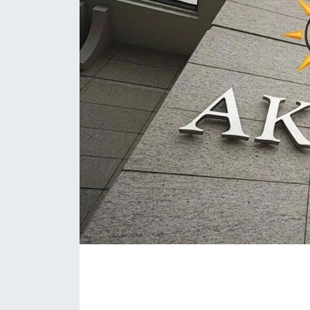
Daday Haberleri
Devrekani Haberleri
Doğanyurt Haberleri
Hanönü Haberleri
İhsangazi Haberleri
İnebolu Haberleri
Küre Haberleri
Merkez Haberleri
Pınarbaşı Haberleri