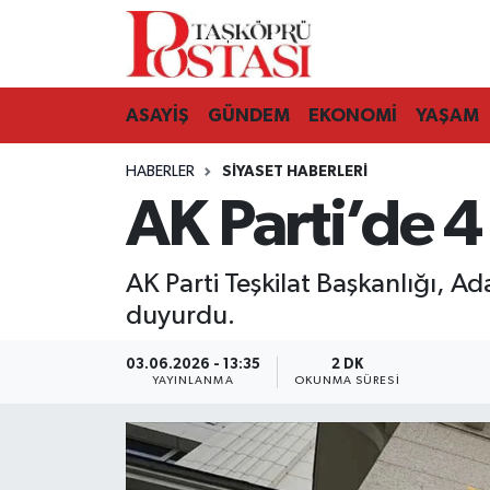
Kastamonu Vefat Edenler
ASAYİŞ
GÜNDEM
EKONOMİ
YAŞAM
Abana Haberleri
HABERLER
SIYASET HABERLERI
Ağlı Haberleri
AK Parti’de 4
Araç Haberleri
AK Parti Teşkilat Başkanlığı, Ad
Azdavay Haberleri
duyurdu.
Bozkurt Haberleri
03.06.2026 - 13:35
2 DK
YAYINLANMA
OKUNMA SÜRESI
Çatalzeytin Haberleri
Cide Haberleri