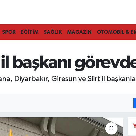
SPOR
EĞİTİM
SAĞLIK
MAGAZİN
OTOMOBİL & E
 il başkanı görevde
ana, Diyarbakır, Giresun ve Siirt il başkanl
Y