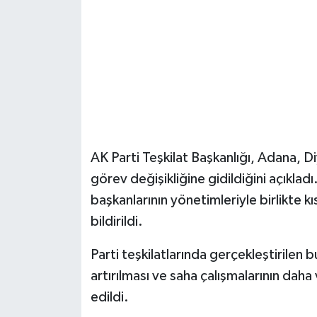
Şenpazar Haberleri
Seydiler Haberleri
Taşköprü Haberleri
Tosya Haberleri
AK Parti Teşkilat Başkanlığı, Adana, Diy
Karadeniz Haberleri
görev değişikliğine gidildiğini açıkladı
başkanlarının yönetimleriyle birlikte k
Ulusal Haberler
bildirildi.
Teknoloji Haberleri
Parti teşkilatlarında gerçekleştirilen b
artırılması ve saha çalışmalarının daha 
Siyaset Haberleri
edildi.